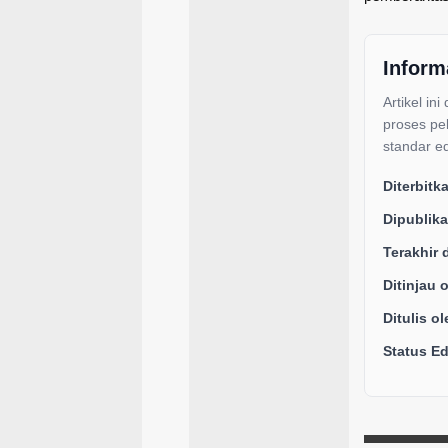
Inform
Artikel ini
proses pe
standar ed
Diterbitk
Dipublika
Terakhir 
Ditinjau 
Ditulis ol
Status Edi