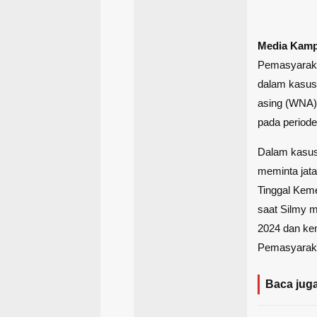
Media Kam
Pemasyaraka
dalam kasus 
asing (WNA)
pada periode
Dalam kasus
meminta jata
Tinggal Keme
saat Silmy m
2024 dan kem
Pemasyaraka
Baca juga