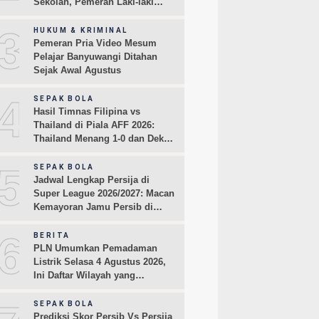
Sekolah, Pemeran Laki-laki
Sampaikan Permintaan Maaf
3
HUKUM & KRIMINAL
Pemeran Pria Video Mesum
Pelajar Banyuwangi Ditahan
Sejak Awal Agustus
4
SEPAK BOLA
Hasil Timnas Filipina vs
Thailand di Piala AFF 2026:
Thailand Menang 1-0 dan Dekati
Semifinal
5
SEPAK BOLA
Jadwal Lengkap Persija di
Super League 2026/2027: Macan
Kemayoran Jamu Persib di
Jakarta Pekan Kedua
6
BERITA
PLN Umumkan Pemadaman
Listrik Selasa 4 Agustus 2026,
Ini Daftar Wilayah yang
Terdampak
SEPAK BOLA
Prediksi Skor Persib Vs Persija