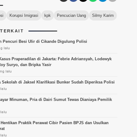
si
Korupsi Imigrasi
kpk
Pencucian Uang
Silmy Karim
 TERKAIT
 Pencuri Besi Ulir di Cikande Digulung Polisi
g lalu
Kasus Praperadilan di Jakarta: Febrie Adriansyah, Lodewyk
oy Suryo, dan Bripka Yasir
ng lalu
 Sekolah di Jaksel Klarifikasi Bunker Sudah Diperiksa Polisi
lalu
ayar Minuman, Pria di Dairi Sumut Tewas Dianiaya Pemilik
lalu
entikan Praktik Perawat Cibir Pasien BPJS dan Usulkan
rat
lalu