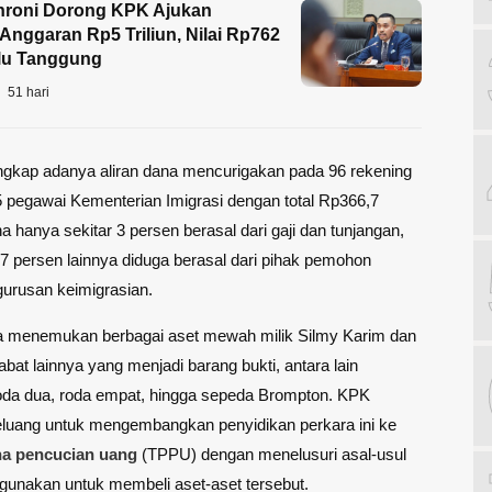
roni Dorong KPK Ajukan
nggaran Rp5 Triliun, Nilai Rp762
lalu Tanggung
51 hari
kap adanya aliran dana mencurigakan pada 96 rekening
5 pegawai Kementerian Imigrasi dengan total Rp366,7
na hanya sekitar 3 persen berasal dari gaji dan tunjangan,
 persen lainnya diduga berasal dari pihak pemohon
urusan keimigrasian.
ga menemukan berbagai aset mewah milik Silmy Karim dan
abat lainnya yang menjadi barang bukti, antara lain
oda dua, roda empat, hingga sepeda Brompton. KPK
uang untuk mengembangkan penyidikan perkara ini ke
na pencucian uang
(TPPU) dengan menelusuri asal-usul
gunakan untuk membeli aset-aset tersebut.