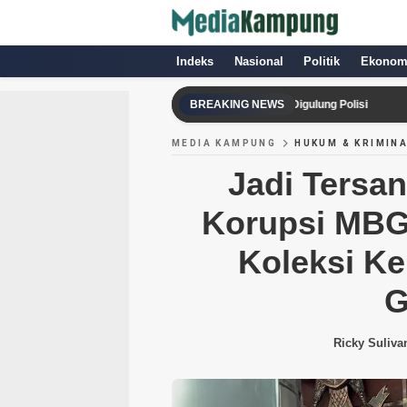
Indeks
Nasional
Politik
Ekonom
Komplotan Pencuri Besi Ulir di Cikande Digulung Polisi
BREAKING NEWS
Timnas V
MEDIA KAMPUNG
HUKUM & KRIMIN
Jadi Tersa
Korupsi MBG
Koleksi K
G
Ricky Suliva