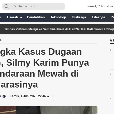
Jumat, 7 Agustus
i
Daerah
Pendidikan
Teknologi
Olahraga
Lifestyle
P
ietnam Melaju ke Semifinal Piala AFF 2026 Usai Kalahkan Kamboja 3-1
A
AL
ngka Kasus Dugaan
, Silmy Karim Punya
endaraan Mewah di
arasinya
n
Kamis, 4 Juni 2026 22:46 WIB