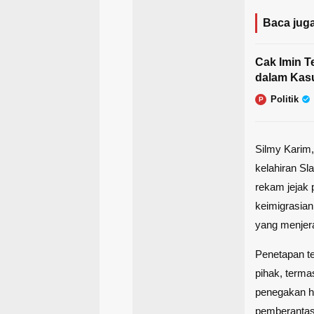
Baca juga
Cak Imin T
dalam Kasu
Politik
P
Silmy Karim
kelahiran Sl
rekam jejak 
keimigrasian
yang menjera
Penetapan te
pihak, term
penegakan h
pemberantasa