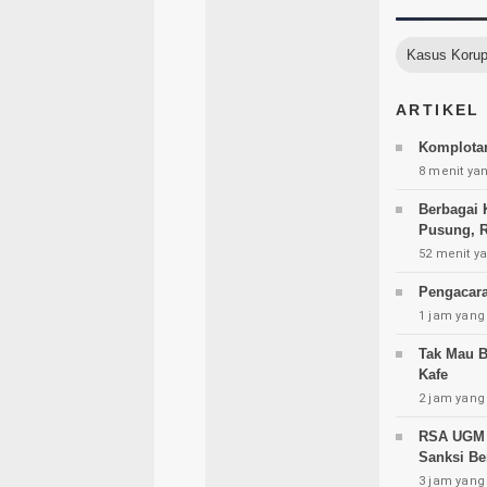
Kasus Korup
ARTIKEL
Komplotan
8 menit yan
Berbagai 
Pusung, R
52 menit ya
Pengacara
1 jam yang 
Tak Mau B
Kafe
2 jam yang 
RSA UGM H
Sanksi Be
3 jam yang 