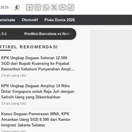
 2026
ariwisata
Otomotif
Piala Dunia 2026
Prediksi Barcelona vs Nottingham Forest dan Udinese di Turnamen Segitiga F
RTIKEL REKOMENDASI
KPK Ungkap Dugaan Setoran 12.500
SGD dari Bupati Kuansing ke Pejabat
Kemenhut Sebelum Penyerahan Amplop
Menhut
2 hari yang lalu
KPK Ungkap Dugaan Amplop 14 Ribu
Dolar Singapura untuk Raja Juli dengan
Selisih Uang yang Dikembalikan
2 hari yang lalu
Kasus Dugaan Pemerasan WNA, KPK
Amankan Uang SGD 8.500 dari Kantor
Imigrasi Jakarta Selatan
2 hari yang lalu