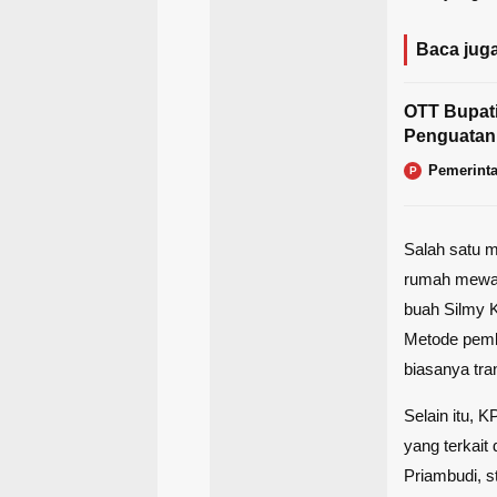
Baca juga
OTT Bupat
Penguatan
Pemerint
P
Salah satu 
rumah mewah
buah Silmy K
Metode pemba
biasanya tran
Selain itu, K
yang terkait
Priambudi, s