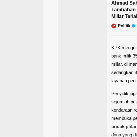
Ahmad Sah
Tambahan A
Miliar Ter
Politik
P
KPK mengung
bank milik 3
miliar, di ma
sedangkan 97
layanan peng
Penyidik ju
sejumlah pej
kendaraan r
membuka pel
tindak pida
dana yang di