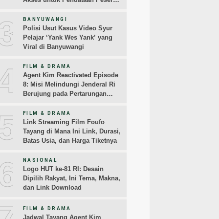
Didik
3
BANYUWANGI
Polisi Usut Kasus Video Syur
Pelajar ‘Yank Wes Yank’ yang
Viral di Banyuwangi
4
FILM & DRAMA
Agent Kim Reactivated Episode
8: Misi Melindungi Jenderal Ri
Berujung pada Pertarungan
Melawan Jangkrik
5
FILM & DRAMA
Link Streaming Film Foufo
Tayang di Mana Ini Link, Durasi,
Batas Usia, dan Harga Tiketnya
6
NASIONAL
Logo HUT ke-81 RI: Desain
Dipilih Rakyat, Ini Tema, Makna,
dan Link Download
7
FILM & DRAMA
Jadwal Tayang Agent Kim