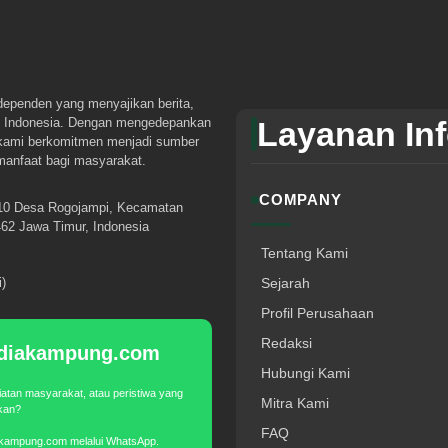
dependen yang menyajikan berita,
tuk Indonesia. Dengan mengedepankan
Layanan In
 kami berkomitmen menjadi sumber
rmanfaat bagi masyarakat.
COMPANY
10 Desa Rogojampi, Kecamatan
62 Jawa Timur, Indonesia
Tentang Kami
)
Sejarah
Profil Perusahaan
Redaksi
Mediakampung.com
Hubungi Kami
iatan masyarakat, atau peristiwa yang
Mitra Kami
akan?
FAQ
akampung.com melalui WhatsApp.