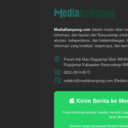
MediaKampung.com
adalah media siber in
informasi, dan liputan dari Banyuwangi un
akurasi, independensi, dan keberimbangan,
informasi yang kredibel, terpercaya, dan be
Perum Adi Mas Rogojampi Blok M8-M
Rogojampi Kabupaten Banyuwangi 684
0822-2974-8573
redaksi@mediakampung.com (Redaksi
📰 Kirim Berita ke 
Punya informasi penting, kejadian menarik, keg
layak diberit
Kirimkan langsung kepada Redaksi Medi