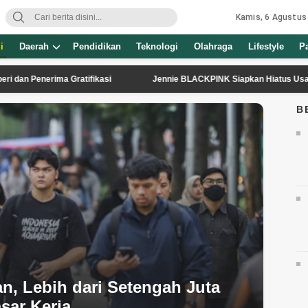
Kamis, 6 Agustus
i
Daerah
Pendidikan
Teknologi
Olahraga
Lifestyle
P
nerima Gratifikasi
Jennie BLACKPINK Siapkan Hiatus Usai Garap Alb
B
n, Lebih dari Setengah Juta
sar Kerja