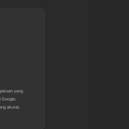
gakuan yang
i Google.
ang akurat,