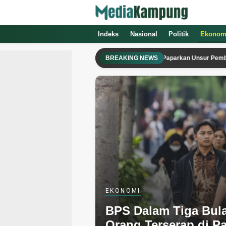
Indeks
Nasional
Politik
Ekonom
Saksi Harmizon Kembali Tak Hadir, Ahli Paparkan Unsur Pemberi dan Pe
BREAKING NEWS
EKONOMI
BPS Dalam Tiga Bula
Orang Terserap di Pa