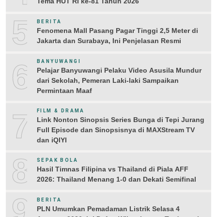
Tema HUT RI ke-81 Tahun 2026
5
BERITA
Fenomena Mall Pasang Pagar Tinggi 2,5 Meter di
Jakarta dan Surabaya, Ini Penjelasan Resmi
6
BANYUWANGI
Pelajar Banyuwangi Pelaku Video Asusila Mundur
dari Sekolah, Pemeran Laki-laki Sampaikan
Permintaan Maaf
7
FILM & DRAMA
Link Nonton Sinopsis Series Bunga di Tepi Jurang
Full Episode dan Sinopsisnya di MAXStream TV
dan iQIYI
8
SEPAK BOLA
Hasil Timnas Filipina vs Thailand di Piala AFF
2026: Thailand Menang 1-0 dan Dekati Semifinal
9
BERITA
PLN Umumkan Pemadaman Listrik Selasa 4