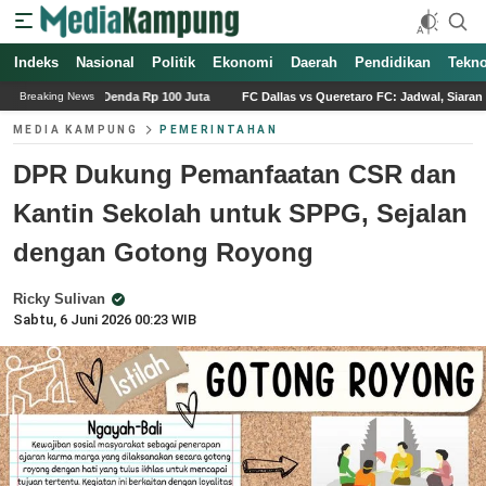
Indeks
Nasional
Politik
Ekonomi
Daerah
Pendidikan
Tekno
 100 Juta
FC Dallas vs Queretaro FC: Jadwal, Siaran Langsung, dan Performa d
Breaking News
MEDIA KAMPUNG
PEMERINTAHAN
DPR Dukung Pemanfaatan CSR dan
Kantin Sekolah untuk SPPG, Sejalan
dengan Gotong Royong
Ricky Sulivan
Sabtu, 6 Juni 2026 00:23 WIB