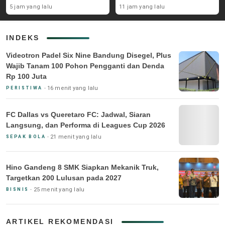
Kompeten
5 jam yang lalu
11 jam yang lalu
INDEKS
Videotron Padel Six Nine Bandung Disegel, Plus
Wajib Tanam 100 Pohon Pengganti dan Denda
Rp 100 Juta
16 menit yang lalu
PERISTIWA
FC Dallas vs Queretaro FC: Jadwal, Siaran
Langsung, dan Performa di Leagues Cup 2026
21 menit yang lalu
SEPAK BOLA
Hino Gandeng 8 SMK Siapkan Mekanik Truk,
Targetkan 200 Lulusan pada 2027
25 menit yang lalu
BISNIS
ARTIKEL REKOMENDASI