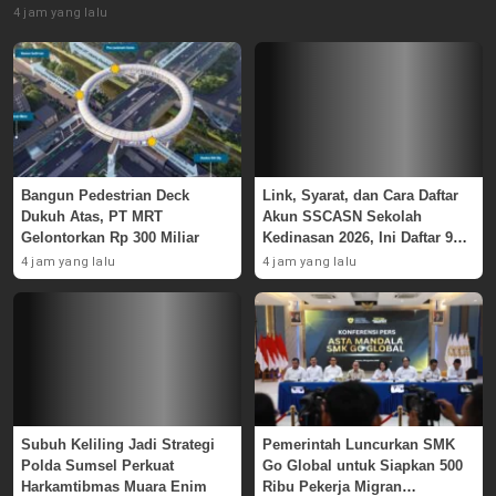
4 jam yang lalu
Bangun Pedestrian Deck
Link, Syarat, dan Cara Daftar
Dukuh Atas, PT MRT
Akun SSCASN Sekolah
Gelontorkan Rp 300 Miliar
Kedinasan 2026, Ini Daftar 9
Instansinya
4 jam yang lalu
4 jam yang lalu
Subuh Keliling Jadi Strategi
Pemerintah Luncurkan SMK
Polda Sumsel Perkuat
Go Global untuk Siapkan 500
Harkamtibmas Muara Enim
Ribu Pekerja Migran