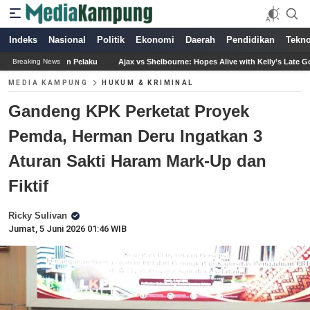
Indeks
Nasional
Politik
Ekonomi
Daerah
Pendidikan
Tekno
Ajax vs Shelbourne: Hopes Alive with Kelly’s Late Goal and Beach’s Heroics
H
Breaking News
MEDIA KAMPUNG
HUKUM & KRIMINAL
Gandeng KPK Perketat Proyek
Pemda, Herman Deru Ingatkan 3
Aturan Sakti Haram Mark-Up dan
Fiktif
Ricky Sulivan
Jumat, 5 Juni 2026 01:46 WIB