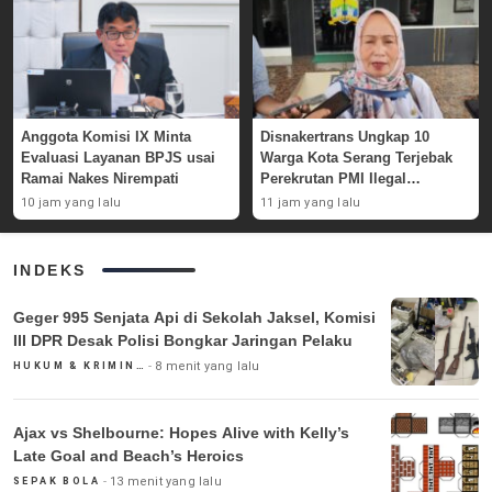
Anggota Komisi IX Minta
Disnakertrans Ungkap 10
Evaluasi Layanan BPJS usai
Warga Kota Serang Terjebak
Ramai Nakes Nirempati
Perekrutan PMI Ilegal
Sepanjang 2026
10 jam yang lalu
11 jam yang lalu
INDEKS
Geger 995 Senjata Api di Sekolah Jaksel, Komisi
III DPR Desak Polisi Bongkar Jaringan Pelaku
8 menit yang lalu
HUKUM & KRIMINAL
Ajax vs Shelbourne: Hopes Alive with Kelly’s
Late Goal and Beach’s Heroics
13 menit yang lalu
SEPAK BOLA