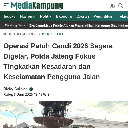
Indeks
Nasional
Politik
Ekonomi
Daerah
Pendidikan
Tekno
mpidsus Febrie Ajukan Praperadilan, Kejagung Siap Hadapi
Kita Selalu Merasa
Breaking News
MEDIA KAMPUNG
PERISTIWA
Operasi Patuh Candi 2026 Segera
Digelar, Polda Jateng Fokus
Tingkatkan Kesadaran dan
Keselamatan Pengguna Jalan
Ricky Sulivan
Rabu, 3 Juni 2026 13:45 WIB