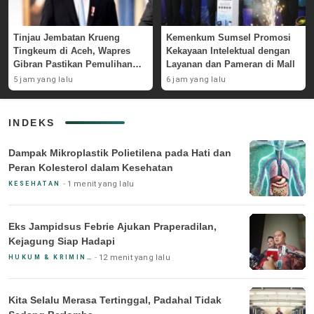
Tinjau Jembatan Krueng
Kemenkum Sumsel Promosi
Tingkeum di Aceh, Wapres
Kekayaan Intelektual dengan
Gibran Pastikan Pemulihan
Layanan dan Pameran di Mall
Pascabencana
5 jam yang lalu
6 jam yang lalu
INDEKS
Dampak Mikroplastik Polietilena pada Hati dan
Peran Kolesterol dalam Kesehatan
1 menit yang lalu
KESEHATAN
Eks Jampidsus Febrie Ajukan Praperadilan,
Kejagung Siap Hadapi
12 menit yang lalu
HUKUM & KRIMINAL
Kita Selalu Merasa Tertinggal, Padahal Tidak