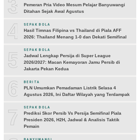
3
Pemeran Pria Video Mesum Pelajar Banyuwangi
Ditahan Sejak Awal Agustus
4
SEPAK BOLA
Hasil Timnas Filipina vs Thailand di Piala AFF
2026: Thailand Menang 1-0 dan Dekati Semifinal
5
SEPAK BOLA
Jadwal Lengkap Persija di Super League
2026/2027: Macan Kemayoran Jamu Persib di
Jakarta Pekan Kedua
6
BERITA
PLN Umumkan Pemadaman Listrik Selasa 4
Agustus 2026, Ini Daftar Wilayah yang Terdampak
7
SEPAK BOLA
Prediksi Skor Persib Vs Persija Semifinal Piala
Presiden 2026, H2H, Jadwal & Analisis Taktik
Pemain
BANYUWANGI