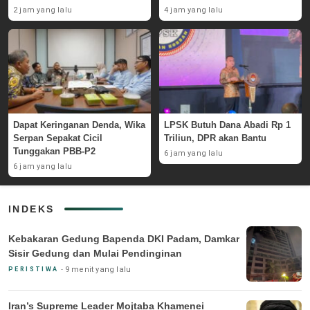
Rawa Pasaraut
2 jam yang lalu
4 jam yang lalu
Dapat Keringanan Denda, Wika
LPSK Butuh Dana Abadi Rp 1
Serpan Sepakat Cicil
Triliun, DPR akan Bantu
Tunggakan PBB-P2
6 jam yang lalu
6 jam yang lalu
INDEKS
Kebakaran Gedung Bapenda DKI Padam, Damkar
Sisir Gedung dan Mulai Pendinginan
9 menit yang lalu
PERISTIWA
Iran’s Supreme Leader Mojtaba Khamenei