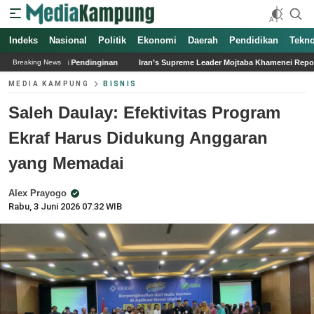
Indeks
Nasional
Politik
Ekonomi
Daerah
Pendidikan
Tekno
dinginan
Iran’s Supreme Leader Mojtaba Khamenei Reported in Critical Conditi
Breaking News
MEDIA KAMPUNG
BISNIS
Saleh Daulay: Efektivitas Program
Ekraf Harus Didukung Anggaran
yang Memadai
Alex Prayogo
Rabu, 3 Juni 2026 07:32 WIB