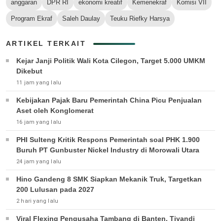
anggaran
DPR RI
ekonomi kreatif
Kemenekraf
Komisi VII
Program Ekraf
Saleh Daulay
Teuku Riefky Harsya
ARTIKEL TERKAIT
Kejar Janji Politik Wali Kota Cilegon, Target 5.000 UMKM
Dikebut
11 jam yang lalu
Kebijakan Pajak Baru Pemerintah China Picu Penjualan
Aset oleh Konglomerat
16 jam yang lalu
PHI Sulteng Kritik Respons Pemerintah soal PHK 1.900
Buruh PT Gunbuster Nickel Industry di Morowali Utara
24 jam yang lalu
Hino Gandeng 8 SMK Siapkan Mekanik Truk, Targetkan
200 Lulusan pada 2027
2 hari yang lalu
Viral Flexing Pengusaha Tambang di Banten, Tiyandi