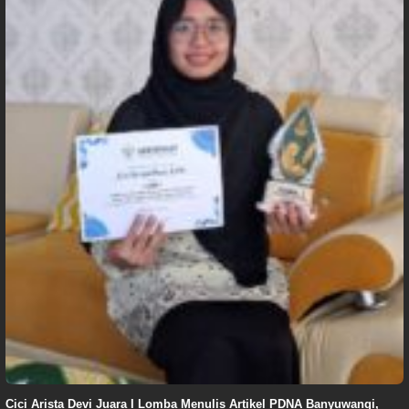
Cici Arista Devi Juara I Lomba Menulis Artikel PDNA Banyuwangi,