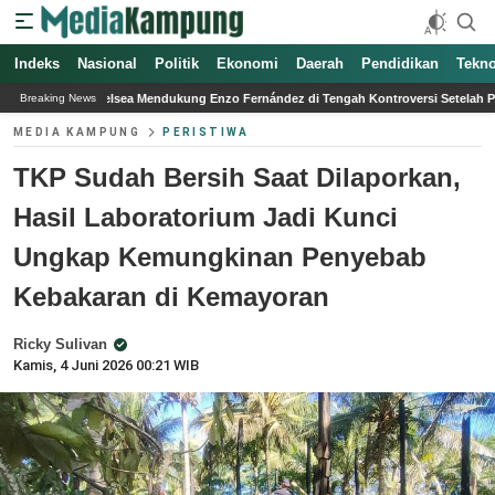
Indeks
Nasional
Politik
Ekonomi
Daerah
Pendidikan
Tekno
endukung Enzo Fernández di Tengah Kontroversi Setelah Piala Dunia
Sambut H
Breaking News
MEDIA KAMPUNG
PERISTIWA
TKP Sudah Bersih Saat Dilaporkan,
Hasil Laboratorium Jadi Kunci
Ungkap Kemungkinan Penyebab
Kebakaran di Kemayoran
Ricky Sulivan
Kamis, 4 Juni 2026 00:21 WIB