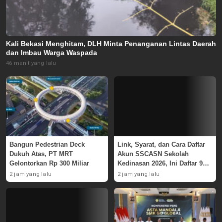
Kali Bekasi Menghitam, DLH Minta Penanganan Lintas Daerah
dan Imbau Warga Waspada
46 menit yang lalu
Bangun Pedestrian Deck
Link, Syarat, dan Cara Daftar
Dukuh Atas, PT MRT
Akun SSCASN Sekolah
Gelontorkan Rp 300 Miliar
Kedinasan 2026, Ini Daftar 9
Instansinya
2 jam yang lalu
2 jam yang lalu