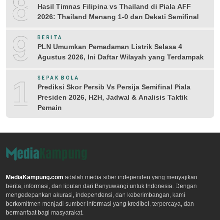
8
Hasil Timnas Filipina vs Thailand di Piala AFF
2026: Thailand Menang 1-0 dan Dekati Semifinal
9
BERITA
PLN Umumkan Pemadaman Listrik Selasa 4
Agustus 2026, Ini Daftar Wilayah yang Terdampak
10
SEPAK BOLA
Prediksi Skor Persib Vs Persija Semifinal Piala
Presiden 2026, H2H, Jadwal & Analisis Taktik
Pemain
MediaKampung.com
adalah media siber independen yang menyajikan
berita, informasi, dan liputan dari Banyuwangi untuk Indonesia. Dengan
mengedepankan akurasi, independensi, dan keberimbangan, kami
berkomitmen menjadi sumber informasi yang kredibel, terpercaya, dan
bermanfaat bagi masyarakat.