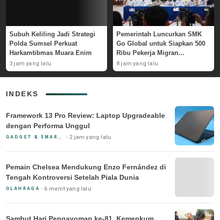
Subuh Keliling Jadi Strategi
Pemerintah Luncurkan SMK
Polda Sumsel Perkuat
Go Global untuk Siapkan 500
Harkamtibmas Muara Enim
Ribu Pekerja Migran
Kompeten
3 jam yang lalu
8 jam yang lalu
INDEKS
Framework 13 Pro Review: Laptop Upgradeable
dengan Performa Unggul
2 jam yang lalu
GADGET & SMARTPHONE
Pemain Chelsea Mendukung Enzo Fernández di
Tengah Kontroversi Setelah Piala Dunia
6 menit yang lalu
OLAHRAGA
Sambut Hari Pengayoman ke-81, Kemenkum