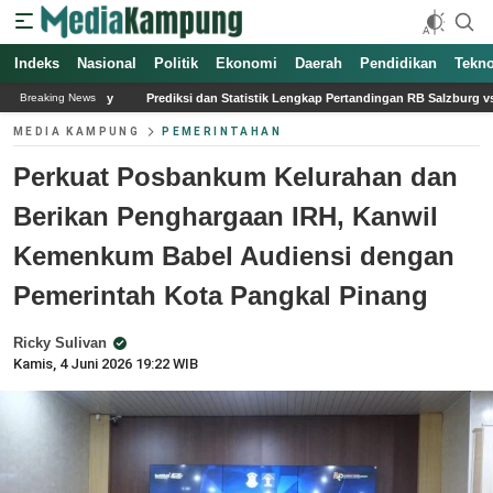
Indeks
Nasional
Politik
Ekonomi
Daerah
Pendidikan
Tekno
Prediksi dan Statistik Lengkap Pertandingan RB Salzburg vs Pafos di Liga Europa 2
Breaking News
MEDIA KAMPUNG
PEMERINTAHAN
Perkuat Posbankum Kelurahan dan
Berikan Penghargaan IRH, Kanwil
Kemenkum Babel Audiensi dengan
Pemerintah Kota Pangkal Pinang
Ricky Sulivan
Kamis, 4 Juni 2026 19:22 WIB