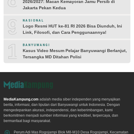
2026/2027: Macan Kemayoran Jamu Persib di
Jakarta Pekan Kedua
9
NASIONAL
Logo Resmi HUT ke-81 RI 2026 Bisa Diunduh, Ini
Link, Filosofi, dan Cara Penggunaannya!
10
BANYUWANGI
Kasus Video Mesum Pelajar Banyuwangi Berlanjut,
Tersangka MD Ditahan Polisi
MediaKampung.com
adalah media siber independen yang menyajikan
berita, informasi, dan liputan dari Banyuwangi untuk Indonesia. Dengan
mengedepankan akurasi, independensi, dan keberimbangan, kami
berkomitmen menjadi sumber informasi yang kredibel, terpercaya, dan
bermanfaat bagi masyarakat.
Perum Adi Mas Rogojampi Blok M8-M10 Desa Rogojampi, Kecamatan