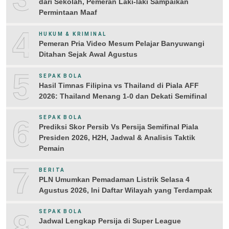
dari Sekolah, Pemeran Laki-laki Sampaikan
Permintaan Maaf
4
HUKUM & KRIMINAL
Pemeran Pria Video Mesum Pelajar Banyuwangi
Ditahan Sejak Awal Agustus
5
SEPAK BOLA
Hasil Timnas Filipina vs Thailand di Piala AFF
2026: Thailand Menang 1-0 dan Dekati Semifinal
6
SEPAK BOLA
Prediksi Skor Persib Vs Persija Semifinal Piala
Presiden 2026, H2H, Jadwal & Analisis Taktik
Pemain
7
BERITA
PLN Umumkan Pemadaman Listrik Selasa 4
Agustus 2026, Ini Daftar Wilayah yang Terdampak
8
SEPAK BOLA
Jadwal Lengkap Persija di Super League