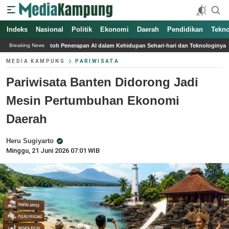
Indeks
Nasional
Politik
Ekonomi
Daerah
Pendidikan
Tekno
rapan AI dalam Kehidupan Sehari-hari dan Teknologinya
Leo Messi Cetak Gol S
Breaking News
MEDIA KAMPUNG
PARIWISATA
Pariwisata Banten Didorong Jadi
Mesin Pertumbuhan Ekonomi
Daerah
Heru Sugiyarto
Minggu, 21 Juni 2026 07:01 WIB