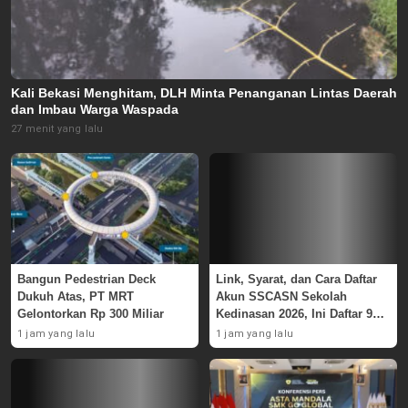
Kali Bekasi Menghitam, DLH Minta Penanganan Lintas Daerah
dan Imbau Warga Waspada
27 menit yang lalu
Bangun Pedestrian Deck
Link, Syarat, dan Cara Daftar
Dukuh Atas, PT MRT
Akun SSCASN Sekolah
Gelontorkan Rp 300 Miliar
Kedinasan 2026, Ini Daftar 9
Instansinya
1 jam yang lalu
1 jam yang lalu