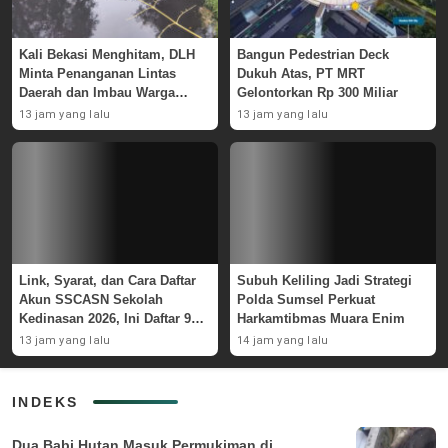
Kali Bekasi Menghitam, DLH
Bangun Pedestrian Deck
Minta Penanganan Lintas
Dukuh Atas, PT MRT
Daerah dan Imbau Warga
Gelontorkan Rp 300 Miliar
Waspada
13 jam yang lalu
13 jam yang lalu
Link, Syarat, dan Cara Daftar
Subuh Keliling Jadi Strategi
Akun SSCASN Sekolah
Polda Sumsel Perkuat
Kedinasan 2026, Ini Daftar 9
Harkamtibmas Muara Enim
Instansinya
13 jam yang lalu
14 jam yang lalu
INDEKS
Dua Babi Hutan Masuk Permukiman di