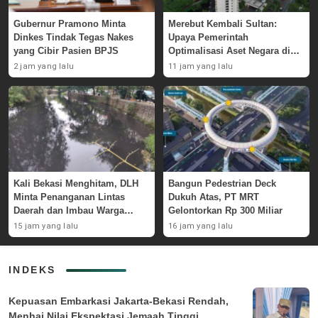
Gubernur Pramono Minta
Merebut Kembali Sultan:
Dinkes Tindak Tegas Nakes
Upaya Pemerintah
yang Cibir Pasien BPJS
Optimalisasi Aset Negara di
GBK
2 jam yang lalu
11 jam yang lalu
Kali Bekasi Menghitam, DLH
Bangun Pedestrian Deck
Minta Penanganan Lintas
Dukuh Atas, PT MRT
Daerah dan Imbau Warga
Gelontorkan Rp 300 Miliar
Waspada
15 jam yang lalu
16 jam yang lalu
INDEKS
Kepuasan Embarkasi Jakarta-Bekasi Rendah,
Menhaj Nilai Ekspektasi Jemaah Tinggi