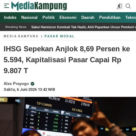
Indeks
Nasional
Politik
Ekonomi
Daerah
Pendidikan
Tekno
mizon Kembali Tak Hadir, Ahli Paparkan Unsur Pemberi dan Penerima Gratifikasi
Breaking News
MEDIA KAMPUNG
PASAR MODAL
IHSG Sepekan Anjlok 8,69 Persen ke
5.594, Kapitalisasi Pasar Capai Rp
9.807 T
Alex Prayogo
Sabtu, 6 Juni 2026 13:42 WIB