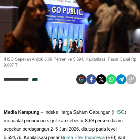
IHSG Sepekan Anjlok 8,69 Persen ke 5.594, Kapitalisasi Pasar Capai Rp
9.807 T
Media Kampung
– Indeks Harga Saham Gabungan (
IHSG
)
mencatat penurunan signifikan sebesar 8,69 persen dalam
sepekan perdagangan 2–5 Juni 2026, ditutup pada level
5.594,76. Kapitalisasi pasar
Bursa Efek Indonesia
(BEI) ikut