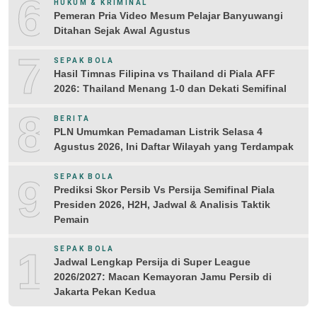
6
HUKUM & KRIMINAL
Pemeran Pria Video Mesum Pelajar Banyuwangi
Ditahan Sejak Awal Agustus
7
SEPAK BOLA
Hasil Timnas Filipina vs Thailand di Piala AFF
2026: Thailand Menang 1-0 dan Dekati Semifinal
8
BERITA
PLN Umumkan Pemadaman Listrik Selasa 4
Agustus 2026, Ini Daftar Wilayah yang Terdampak
9
SEPAK BOLA
Prediksi Skor Persib Vs Persija Semifinal Piala
Presiden 2026, H2H, Jadwal & Analisis Taktik
Pemain
10
SEPAK BOLA
Jadwal Lengkap Persija di Super League
2026/2027: Macan Kemayoran Jamu Persib di
Jakarta Pekan Kedua