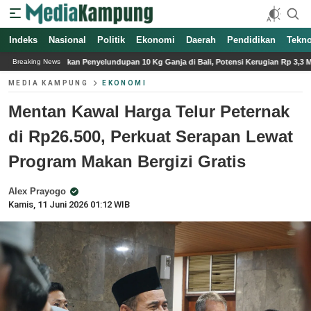
Indeks
Nasional
Politik
Ekonomi
Daerah
Pendidikan
Tekno
lundupan 10 Kg Ganja di Bali, Potensi Kerugian Rp 3,3 M
Sopir dan Kernet Tr
Breaking News
MEDIA KAMPUNG
EKONOMI
Mentan Kawal Harga Telur Peternak
di Rp26.500, Perkuat Serapan Lewat
Program Makan Bergizi Gratis
Alex Prayogo
Kamis, 11 Juni 2026 01:12 WIB