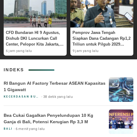
CFD Bundaran HI 9 Agustus,
Pemprov Jawa Tengah
Dishub DKI Luncurkan Call
Siapkan Dana Cadangan Rp1,2
Center, Pelopor Kita Jakarta,
Triliun untuk Pilgub 2029
dan Rute Baru Transjakarta
Bertahap Mulai 2027
6 jam yang lalu
9 jam yang lalu
INDEKS
RI Bangun AI Factory Terbesar ASEAN Kapasitas
1 Gigawatt
38 detik yang lalu
KECERDASAN BUATAN & BIG DATA
Bea Cukai Gagalkan Penyelundupan 10 Kg
Ganja di Bali, Potensi Kerugian Rp 3,3 M
6 menit yang lalu
BALI