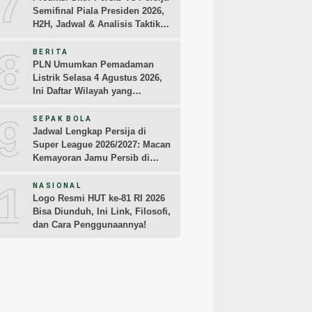
7
Semifinal Piala Presiden 2026,
H2H, Jadwal & Analisis Taktik
Pemain
8
BERITA
PLN Umumkan Pemadaman
Listrik Selasa 4 Agustus 2026,
Ini Daftar Wilayah yang
Terdampak
9
SEPAK BOLA
Jadwal Lengkap Persija di
Super League 2026/2027: Macan
Kemayoran Jamu Persib di
Jakarta Pekan Kedua
10
NASIONAL
Logo Resmi HUT ke-81 RI 2026
Bisa Diunduh, Ini Link, Filosofi,
dan Cara Penggunaannya!