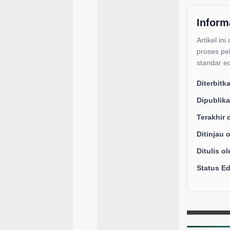
Inform
Artikel ini
proses pe
standar ed
Diterbitk
Dipublika
Terakhir 
Ditinjau 
Ditulis ol
Status Edi