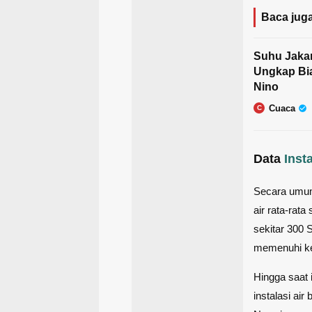
Baca juga
Suhu Jaka
Ungkap Bia
Nino
Cuaca
C
Data
Inst
Secara umum,
air rata-rata
sekitar 300
memenuhi ke
Hingga saat
instalasi air