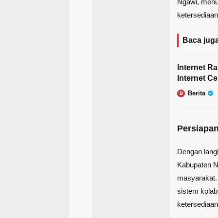
Ngawi, menu
ketersediaa
Baca juga
Internet R
Internet C
Berita
B
Persiapa
Dengan lang
Kabupaten N
masyarakat. 
sistem kolab
ketersediaa