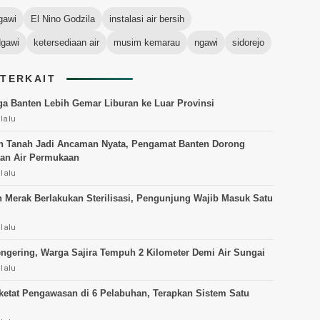
gawi
El Nino Godzila
instalasi air bersih
Ngawi
ketersediaan air
musim kemarau
ngawi
sidorejo
 TERKAIT
a Banten Lebih Gemar Liburan ke Luar Provinsi
lalu
 Tanah Jadi Ancaman Nyata, Pengamat Banten Dorong
an Air Permukaan
 lalu
 Merak Berlakukan Sterilisasi, Pengunjung Wajib Masuk Satu
 lalu
gering, Warga Sajira Tempuh 2 Kilometer Demi Air Sungai
 lalu
etat Pengawasan di 6 Pelabuhan, Terapkan Sistem Satu