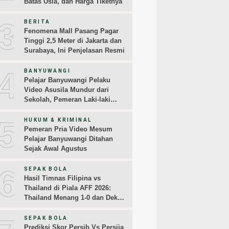
Batas Usia, dan Harga Tiketnya
3
BERITA
Fenomena Mall Pasang Pagar
Tinggi 2,5 Meter di Jakarta dan
Surabaya, Ini Penjelasan Resmi
4
BANYUWANGI
Pelajar Banyuwangi Pelaku
Video Asusila Mundur dari
Sekolah, Pemeran Laki-laki
Sampaikan Permintaan Maaf
5
HUKUM & KRIMINAL
Pemeran Pria Video Mesum
Pelajar Banyuwangi Ditahan
Sejak Awal Agustus
6
SEPAK BOLA
Hasil Timnas Filipina vs
Thailand di Piala AFF 2026:
Thailand Menang 1-0 dan Dekati
Semifinal
SEPAK BOLA
Prediksi Skor Persib Vs Persija