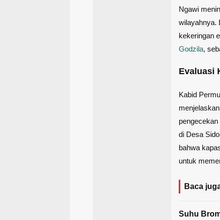
Ngawi mening
wilayahnya. 
kekeringan e
Godzila
, se
Evaluasi 
Kabid Permuk
menjelaskan
pengecekan l
di Desa Sido
bahwa kapas
untuk memen
Baca juga
Suhu Bromo