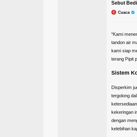
Sebut Bed
Cuaca
C
“Kami menemu
tandon air 
kami siap me
terang Pipit
Sistem K
Disperkim ju
tergolong d
ketersediaan
kekeringan i
dengan menga
kelebihan kap