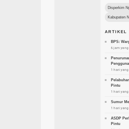
Disperkim N
Kabupaten 
ARTIKEL
BPS: Warg
6 jam yang 
Penurunan
Pengguna
1 hari yang
Pelabuhan
Pintu
1 hari yang
Sumur Men
1 hari yang
ASDP Perk
Pintu