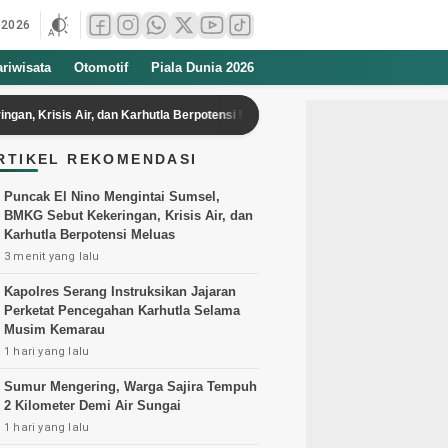
 2026
ariwisata
Otomotif
Piala Dunia 2026
s Air, dan Karhutla Berpotensi Meluas
Persib Bandung Alihkan Fokus
RTIKEL REKOMENDASI
Puncak El Nino Mengintai Sumsel,
BMKG Sebut Kekeringan, Krisis Air, dan
Karhutla Berpotensi Meluas
3 menit yang lalu
Kapolres Serang Instruksikan Jajaran
Perketat Pencegahan Karhutla Selama
Musim Kemarau
1 hari yang lalu
Sumur Mengering, Warga Sajira Tempuh
2 Kilometer Demi Air Sungai
1 hari yang lalu