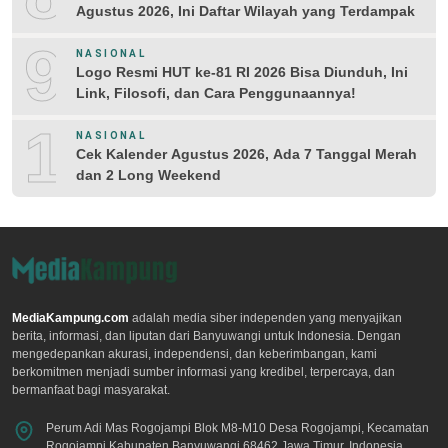
Agustus 2026, Ini Daftar Wilayah yang Terdampak
9
NASIONAL
Logo Resmi HUT ke-81 RI 2026 Bisa Diunduh, Ini
Link, Filosofi, dan Cara Penggunaannya!
10
NASIONAL
Cek Kalender Agustus 2026, Ada 7 Tanggal Merah
dan 2 Long Weekend
MediaKampung.com
adalah media siber independen yang menyajikan
berita, informasi, dan liputan dari Banyuwangi untuk Indonesia. Dengan
mengedepankan akurasi, independensi, dan keberimbangan, kami
berkomitmen menjadi sumber informasi yang kredibel, terpercaya, dan
bermanfaat bagi masyarakat.
Perum Adi Mas Rogojampi Blok M8-M10 Desa Rogojampi, Kecamatan
Rogojampi Kabupaten Banyuwangi 68462 Jawa Timur, Indonesia