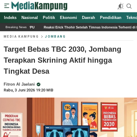
Indeks
Nasional
Politik
Ekonomi
Daerah
Pendidikan
Tekno
Reaksi Erick Thohir Setelah Timnas Indonesia Terhenti di Fase Grup Piala AFF 2026
Breaking News
MEDIA KAMPUNG
JOMBANG
Target Bebas TBC 2030, Jombang
Terapkan Skrining Aktif hingga
Tingkat Desa
Fitron Al Jaelani
Rabu, 3 Juni 2026 19:20 WIB