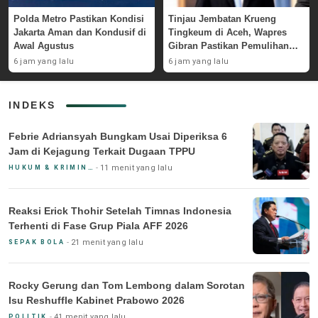
Polda Metro Pastikan Kondisi
Tinjau Jembatan Krueng
Jakarta Aman dan Kondusif di
Tingkeum di Aceh, Wapres
Awal Agustus
Gibran Pastikan Pemulihan
Pascabencana
6 jam yang lalu
6 jam yang lalu
INDEKS
Febrie Adriansyah Bungkam Usai Diperiksa 6
Jam di Kejagung Terkait Dugaan TPPU
11 menit yang lalu
HUKUM & KRIMINAL
Reaksi Erick Thohir Setelah Timnas Indonesia
Terhenti di Fase Grup Piala AFF 2026
21 menit yang lalu
SEPAK BOLA
Rocky Gerung dan Tom Lembong dalam Sorotan
Isu Reshuffle Kabinet Prabowo 2026
41 menit yang lalu
POLITIK