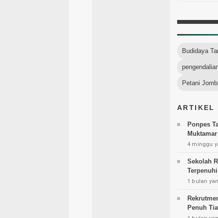
Budidaya T
pengendalia
Petani Jomb
ARTIKEL
Ponpes Ta
Muktamar 
4 minggu y
Sekolah R
Terpenuh
1 bulan yan
Rekrutmen
Penuh Tia