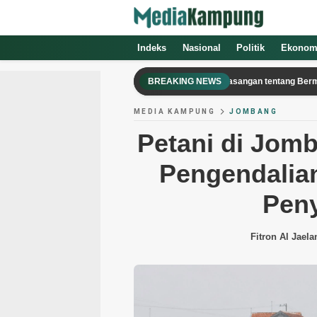
Indeks
Nasional
Politik
Ekonom
John Hodgman Memutuskan Sengketa Pasangan tentang Bermain Slay the 
BREAKING NEWS
MEDIA KAMPUNG
JOMBANG
Petani di Jom
Pengendalia
Peny
Fitron Al Jaela