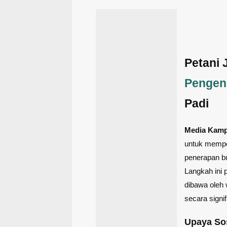
Petani 
Pengen
Padi
Media Kam
untuk mempe
penerapan bu
Langkah ini 
dibawa oleh 
secara signif
Upaya Sos