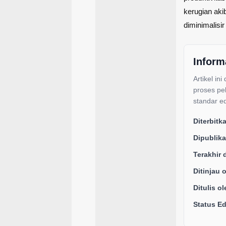
kerugian ak
diminimalisi
Inform
Artikel ini
proses pe
standar ed
Diterbitk
Dipublika
Terakhir 
Ditinjau 
Ditulis ol
Status Edi