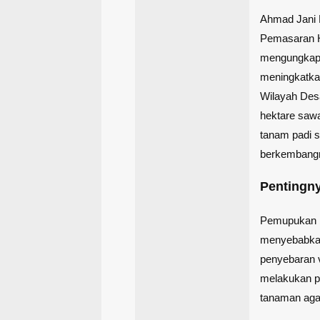
Ahmad Jani 
Pemasaran H
mengungkapk
meningkatka
Wilayah Desa
hektare sawa
tanam padi 
berkembangn
Pentingn
Pemupukan b
menyebabkan
penyebaran v
melakukan p
tanaman agar