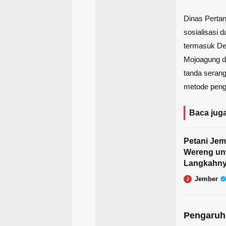
Dinas Perta
sosialisasi 
termasuk De
Mojoagung d
tanda serang
metode peng
Baca juga
Petani Jem
Wereng unt
Langkahn
Jember
J
Pengaruh