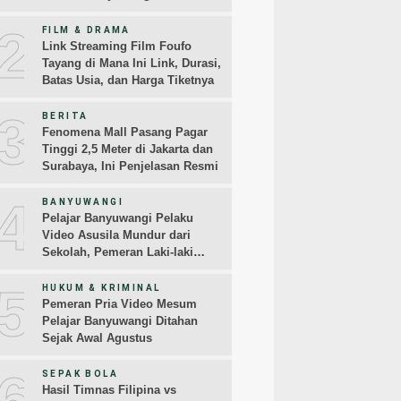
2
FILM & DRAMA
Link Streaming Film Foufo
Tayang di Mana Ini Link, Durasi,
Batas Usia, dan Harga Tiketnya
3
BERITA
Fenomena Mall Pasang Pagar
Tinggi 2,5 Meter di Jakarta dan
Surabaya, Ini Penjelasan Resmi
4
BANYUWANGI
Pelajar Banyuwangi Pelaku
Video Asusila Mundur dari
Sekolah, Pemeran Laki-laki
Sampaikan Permintaan Maaf
5
HUKUM & KRIMINAL
Pemeran Pria Video Mesum
Pelajar Banyuwangi Ditahan
Sejak Awal Agustus
6
SEPAK BOLA
Hasil Timnas Filipina vs