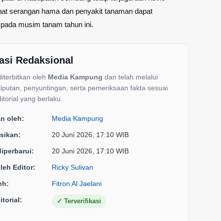
ibat serangan hama dan penyakit tanaman dapat
r pada musim tanam tahun ini.
asi Redaksional
 diterbitkan oleh
Media Kampung
dan telah melalui
liputan, penyuntingan, serta pemeriksaan fakta sesuai
itorial yang berlaku.
an oleh:
Media Kampung
sikan:
20 Juni 2026, 17:10 WIB
diperbarui:
20 Juni 2026, 17:10 WIB
oleh Editor:
Ricky Sulivan
eh:
Fitron Al Jaelani
torial:
✓
Terverifikasi