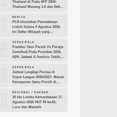
Thailand di Piala AFF 2026:
Thailand Menang 1-0 dan Dekati
Semifinal
7
BERITA
PLN Umumkan Pemadaman
Listrik Selasa 4 Agustus 2026,
Ini Daftar Wilayah yang
Terdampak
8
SEPAK BOLA
Prediksi Skor Persib Vs Persija
Semifinal Piala Presiden 2026,
H2H, Jadwal & Analisis Taktik
Pemain
9
SEPAK BOLA
Jadwal Lengkap Persija di
Super League 2026/2027: Macan
Kemayoran Jamu Persib di
Jakarta Pekan Kedua
10
REGIONAL / DAERAH
30 Ide Lomba Kemerdekaan 17
Agustus 2026 HUT RI ke-81,
Lucu dan Menarik