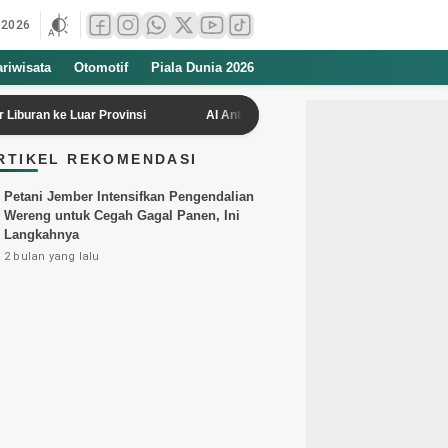
 2026
ariwisata
Otomotif
Piala Dunia 2026
 Luar Provinsi
AI Anthropic dan OpenAI Terekam Menyamar dan Mel
RTIKEL REKOMENDASI
Petani Jember Intensifkan Pengendalian
Wereng untuk Cegah Gagal Panen, Ini
Langkahnya
2 bulan yang lalu