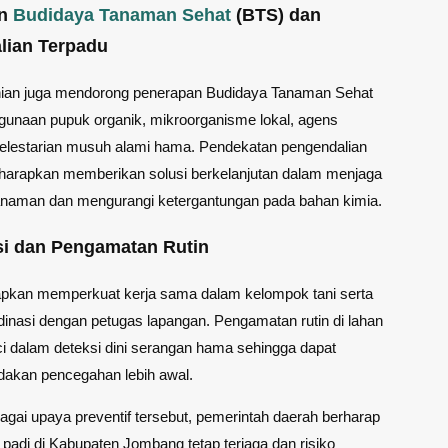
an
Budidaya Tanaman Sehat
(BTS) dan
lian Terpadu
nian juga mendorong penerapan Budidaya Tanaman Sehat
gunaan pupuk organik, mikroorganisme lokal, agens
pelestarian musuh alami hama. Pendekatan pengendalian
diharapkan memberikan solusi berkelanjutan dalam menjaga
anaman dan mengurangi ketergantungan pada bahan kimia.
si dan Pengamatan Rutin
rapkan memperkuat kerja sama dalam kelompok tani serta
rdinasi dengan petugas lapangan. Pengamatan rutin di lahan
i dalam deteksi dini serangan hama sehingga dapat
ndakan pencegahan lebih awal.
gai upaya preventif tersebut, pemerintah daerah berharap
s padi di Kabupaten Jombang tetap terjaga dan risiko