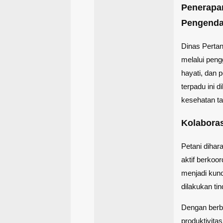
Penerap
Pengenda
Dinas Perta
melalui peng
hayati, dan 
terpadu ini 
kesehatan t
Kolabora
Petani diha
aktif berkoo
menjadi kunc
dilakukan ti
Dengan berba
produktivita