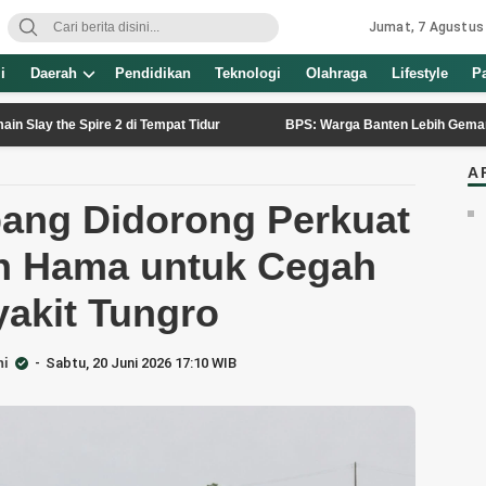
Jumat, 7 Agustus
i
Daerah
Pendidikan
Teknologi
Olahraga
Lifestyle
P
Spire 2 di Tempat Tidur
BPS: Warga Banten Lebih Gemar Liburan ke
A
bang Didorong Perkuat
n Hama untuk Cegah
akit Tungro
ni
Sabtu, 20 Juni 2026 17:10 WIB