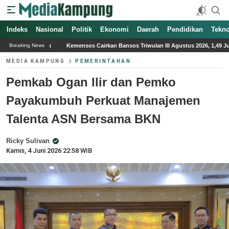
Indeks
Nasional
Politik
Ekonomi
Daerah
Pendidikan
Tekno
os Cairkan Bansos Triwulan III Agustus 2026, 1,49 Juta KPM Ditangguhkan karena In
Breaking News
MEDIA KAMPUNG
PEMERINTAHAN
Pemkab Ogan Ilir dan Pemko
Payakumbuh Perkuat Manajemen
Talenta ASN Bersama BKN
Ricky Sulivan
Kamis, 4 Juni 2026 22:58 WIB