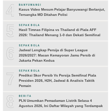
4
BANYUWANGI
Kasus Video Mesum Pelajar Banyuwangi Berlanjut,
Tersangka MD Ditahan Polisi
5
SEPAK BOLA
Hasil Timnas Filipina vs Thailand di Piala AFF
2026: Thailand Menang 1-0 dan Dekati Semifinal
6
SEPAK BOLA
Jadwal Lengkap Persija di Super League
2026/2027: Macan Kemayoran Jamu Persib di
Jakarta Pekan Kedua
7
SEPAK BOLA
Prediksi Skor Persib Vs Persija Semifinal Piala
Presiden 2026, H2H, Jadwal & Analisis Taktik
Pemain
8
BERITA
PLN Umumkan Pemadaman Listrik Selasa 4
Agustus 2026, Ini Daftar Wilayah yang Terdampak