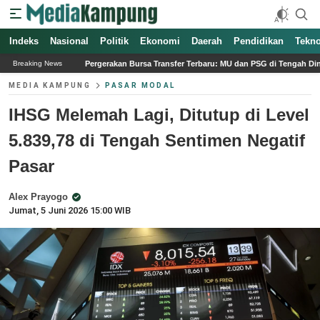
Indeks
Nasional
Politik
Ekonomi
Daerah
Pendidikan
Tekno
rgerakan Bursa Transfer Terbaru: MU dan PSG di Tengah Dinamika Pemain Bintang
Breaking News
MEDIA KAMPUNG
PASAR MODAL
IHSG Melemah Lagi, Ditutup di Level
5.839,78 di Tengah Sentimen Negatif
Pasar
Alex Prayogo
Jumat, 5 Juni 2026 15:00 WIB