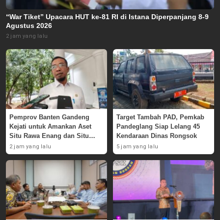
“War Tiket” Upacara HUT ke-81 RI di Istana Diperpanjang 8-9
Agustus 2026
2 jam yang lalu
Pemprov Banten Gandeng
Target Tambah PAD, Pemkab
Kejati untuk Amankan Aset
Pandeglang Siap Lelang 45
Situ Rawa Enang dan Situ
Kendaraan Dinas Rongsok
Rawa Pasaraut
2 jam yang lalu
5 jam yang lalu