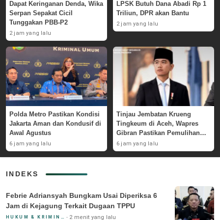
Dapat Keringanan Denda, Wika
LPSK Butuh Dana Abadi Rp 1
Serpan Sepakat Cicil
Triliun, DPR akan Bantu
Tunggakan PBB-P2
2 jam yang lalu
2 jam yang lalu
Polda Metro Pastikan Kondisi
Tinjau Jembatan Krueng
Jakarta Aman dan Kondusif di
Tingkeum di Aceh, Wapres
Awal Agustus
Gibran Pastikan Pemulihan
Pascabencana
6 jam yang lalu
6 jam yang lalu
INDEKS
Febrie Adriansyah Bungkam Usai Diperiksa 6
Jam di Kejagung Terkait Dugaan TPPU
2 menit yang lalu
HUKUM & KRIMINAL