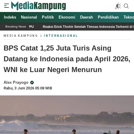
Indeks
Nasional
Politik
Ekonomi
Daerah
Pendidikan
Tekno
Reaksi Erick Thohir Setelah Timnas Indonesia Terhenti di Fase Grup Piala AFF 2026
Breaking News
MEDIA KAMPUNG
INTERNASIONAL
BPS Catat 1,25 Juta Turis Asing
Datang ke Indonesia pada April 2026,
WNI ke Luar Negeri Menurun
Alex Prayogo
Rabu, 3 Juni 2026 05:08 WIB