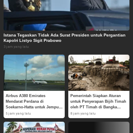
Istana Tegaskan Tidak Ada Surat Presiden untuk Pergantian
Kapolri Listyo Sigit Prabowo
3 jam yang lalu
Airbus A380 Emirates
Pemerintah Siapkan Aturan
Mendarat Perdana di
untuk Penyerapan Bijih Timah
Soekarno-Hatta untuk Jemput
oleh PT Timah di Bangka
Skuad AC Milan
Belitung
5 jam yang lalu
8 jam yang lalu