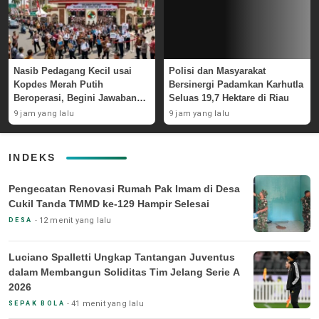
Nasib Pedagang Kecil usai
Polisi dan Masyarakat
Kopdes Merah Putih
Bersinergi Padamkan Karhutla
Beroperasi, Begini Jawaban
Seluas 19,7 Hektare di Riau
Pemerintah
9 jam yang lalu
9 jam yang lalu
INDEKS
Pengecatan Renovasi Rumah Pak Imam di Desa
Cukil Tanda TMMD ke-129 Hampir Selesai
12 menit yang lalu
DESA
Luciano Spalletti Ungkap Tantangan Juventus
dalam Membangun Soliditas Tim Jelang Serie A
2026
41 menit yang lalu
SEPAK BOLA