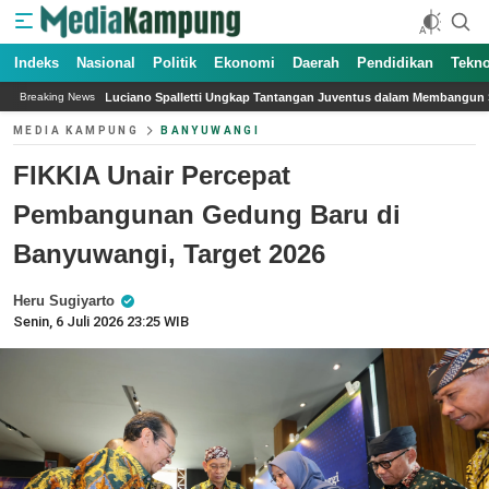
Indeks
Nasional
Politik
Ekonomi
Daerah
Pendidikan
Tekno
lletti Ungkap Tantangan Juventus dalam Membangun Soliditas Tim Jelang Serie A 2
Breaking News
MEDIA KAMPUNG
BANYUWANGI
FIKKIA Unair Percepat
Pembangunan Gedung Baru di
Banyuwangi, Target 2026
Heru Sugiyarto
Senin, 6 Juli 2026 23:25 WIB