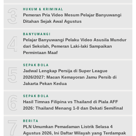
3
HUKUM & KRIMINAL
Pemeran Pria Video Mesum Pelajar Banyuwangi
Ditahan Sejak Awal Agustus
4
BANYUWANGI
Pelajar Banyuwangi Pelaku Video Asusila Mundur
dari Sekolah, Pemeran Laki-laki Sampaikan
Permintaan Maaf
5
SEPAK BOLA
Jadwal Lengkap Persija di Super League
2026/2027: Macan Kemayoran Jamu Persib di
Jakarta Pekan Kedua
6
SEPAK BOLA
Hasil Timnas Filipina vs Thailand di Piala AFF
2026: Thailand Menang 1-0 dan Dekati Semifinal
7
BERITA
PLN Umumkan Pemadaman Listrik Selasa 4
Agustus 2026, Ini Daftar Wilayah yang Terdampak