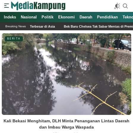
Indeks
Nasional
Politik
Ekonomi
Daerah
Pendidikan
Tekno
as Pokémon Terbesar di Asia
Bek Baru Chelsea Tak Sabar Mentas di Premier Le
Breaking News
BERITA
Kali Bekasi Menghitam, DLH Minta Penanganan Lintas Daerah
dan Imbau Warga Waspada