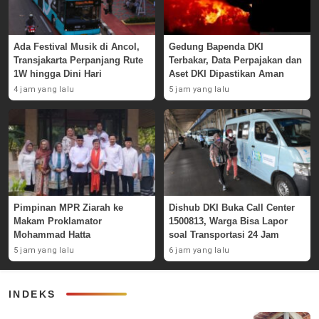
Ada Festival Musik di Ancol,
Gedung Bapenda DKI
Transjakarta Perpanjang Rute
Terbakar, Data Perpajakan dan
1W hingga Dini Hari
Aset DKI Dipastikan Aman
4 jam yang lalu
5 jam yang lalu
Pimpinan MPR Ziarah ke
Dishub DKI Buka Call Center
Makam Proklamator
1500813, Warga Bisa Lapor
Mohammad Hatta
soal Transportasi 24 Jam
5 jam yang lalu
6 jam yang lalu
INDEKS