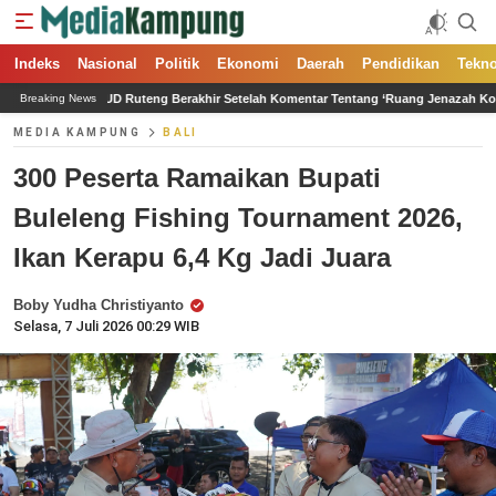
Indeks
Nasional
Politik
Ekonomi
Daerah
Pendidikan
Tekno
ng Berakhir Setelah Komentar Tentang ‘Ruang Jenazah Kosong’
Pensiun Bukan A
Breaking News
MEDIA KAMPUNG
BALI
300 Peserta Ramaikan Bupati
Buleleng Fishing Tournament 2026,
Ikan Kerapu 6,4 Kg Jadi Juara
Boby Yudha Christiyanto
Selasa, 7 Juli 2026 00:29 WIB