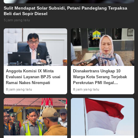
Sulit Mendapat Solar Subsidi, Petani Pandeglang Terpaksa
Beli dari Sopir Diesel
5 jam yang lalu
Anggota Komisi IX Minta
Disnakertrans Ungkap 10
Evaluasi Layanan BPJS usai
Warga Kota Serang Terjebak
Ramai Nakes Nirempati
Perekrutan PMI Ilegal
Sepanjang 2026
8 jam yang lalu
8 jam yang lalu