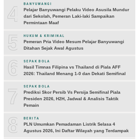
4
BANYUWANGI
Pelajar Banyuwangi Pelaku Video Asusila Mundur
dari Sekolah, Pemeran Laki-laki Sampaikan
Permintaan Maaf
5
HUKUM & KRIMINAL
Pemeran Pria Video Mesum Pelajar Banyuwangi
Ditahan Sejak Awal Agustus
6
SEPAK BOLA
Hasil Timnas Filipina vs Thailand di Piala AFF
2026: Thailand Menang 1-0 dan Dekati Semifinal
7
SEPAK BOLA
Prediksi Skor Persib Vs Persija Semifinal Piala
Presiden 2026, H2H, Jadwal & Analisis Taktik
Pemain
8
BERITA
PLN Umumkan Pemadaman Listrik Selasa 4
Agustus 2026, Ini Daftar Wilayah yang Terdampak