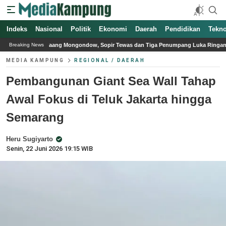
Indeks
Nasional
Politik
Ekonomi
Daerah
Pendidikan
Tekno
g Mongondow, Sopir Tewas dan Tiga Penumpang Luka Ringan
Lawan Inflasi, Je
Breaking News
MEDIA KAMPUNG
REGIONAL / DAERAH
Pembangunan Giant Sea Wall Tahap
Awal Fokus di Teluk Jakarta hingga
Semarang
Heru Sugiyarto
Senin, 22 Juni 2026 19:15 WIB