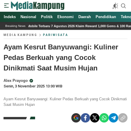
Indeks
Nasional
Politik
Ekonomi
Daerah
Pendidikan
Tekno
erbaru 7 Agustus 2026 Klaim Reward 1,000 Gems & 100 Rankup Tokens Gratis
K
Breaking News
MEDIA KAMPUNG
PARIWISATA
Ayam Kesrut Banyuwangi: Kuliner
Pedas Berkuah yang Cocok
Dinikmati Saat Musim Hujan
Alex Prayogo
Senin, 3 November 2025 13:00 WIB
Ayam Kesrut Banyuwangi: Kuliner Pedas Berkuah yang Cocok Dinikmati
Saat Musim Hujan