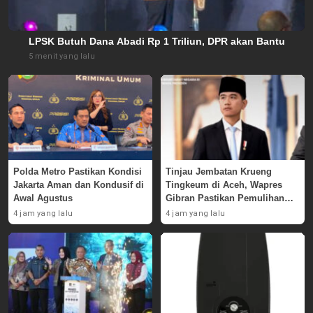
LPSK Butuh Dana Abadi Rp 1 Triliun, DPR akan Bantu
5 menit yang lalu
Polda Metro Pastikan Kondisi
Tinjau Jembatan Krueng
Jakarta Aman dan Kondusif di
Tingkeum di Aceh, Wapres
Awal Agustus
Gibran Pastikan Pemulihan
Pascabencana
4 jam yang lalu
4 jam yang lalu