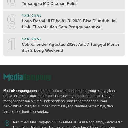
Tersangka MD Ditahan Polisi
9
NASIONAL
Logo Resmi HUT ke-81 RI 2026 Bisa Diunduh, Ini
Link, Filosofi, dan Cara Penggunaannya!
10
NASIONAL
Cek Kalender Agustus 2026, Ada 7 Tanggal Merah
dan 2 Long Weekend
MediaKampung.com
adalah media siber independen yang menyajikan
berita, informasi, dan liputan dari Banyuwangi untuk Indonesia. Dengan
mengedepankan akurasi, independensi, dan keberimbangan, kami
berkomitmen menjadi sumber informasi yang kredibel, terpercaya, dan
bermanfaat bagi masyarakat.
Perum Adi Mas Rogojampi Blok M8-M10 Desa Rogojampi, Kecamatan
Rogojampi Kabupaten Banyuwangi 68462 Jawa Timur, Indonesia