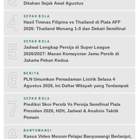
Ditahan Sejak Awal Agustus
4
SEPAK BOLA
Hasil Timnas Filipina vs Thailand di Piala AFF
2026: Thailand Menang 1-0 dan Dekati Semifinal
5
SEPAK BOLA
Jadwal Lengkap Persija di Super League
2026/2027: Macan Kemayoran Jamu Persib di
Jakarta Pekan Kedua
6
BERITA
PLN Umumkan Pemadaman Listrik Selasa 4
Agustus 2026, Ini Daftar Wilayah yang Terdampak
7
SEPAK BOLA
Prediksi Skor Persib Vs Persija Semifinal Piala
Presiden 2026, H2H, Jadwal & Analisis Taktik
Pemain
8
BANYUWANGI
Kasus Video Mesum Pelajar Banyuwangi Berlanjut,