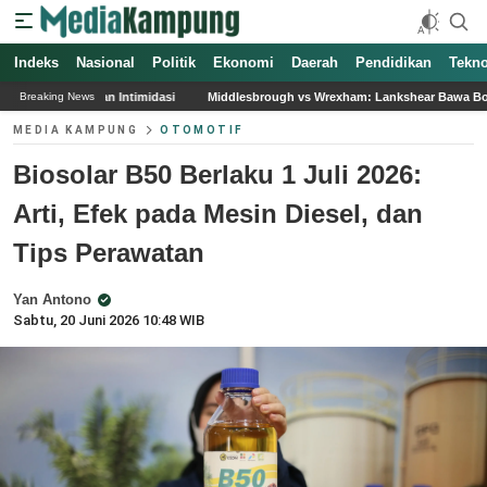
Indeks
Nasional
Politik
Ekonomi
Daerah
Pendidikan
Tekno
dasi
Middlesbrough vs Wrexham: Lankshear Bawa Boro Melaju di Carabao Cup
Breaking News
MEDIA KAMPUNG
OTOMOTIF
Biosolar B50 Berlaku 1 Juli 2026:
Arti, Efek pada Mesin Diesel, dan
Tips Perawatan
Yan Antono
Sabtu, 20 Juni 2026 10:48 WIB