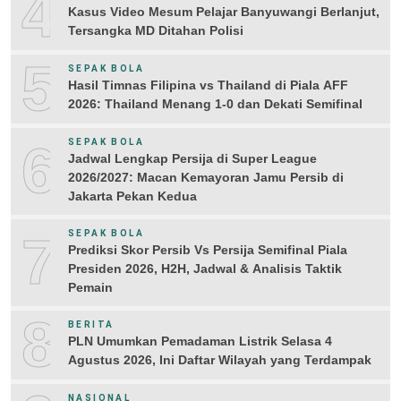
4
Kasus Video Mesum Pelajar Banyuwangi Berlanjut,
Tersangka MD Ditahan Polisi
5
SEPAK BOLA
Hasil Timnas Filipina vs Thailand di Piala AFF
2026: Thailand Menang 1-0 dan Dekati Semifinal
6
SEPAK BOLA
Jadwal Lengkap Persija di Super League
2026/2027: Macan Kemayoran Jamu Persib di
Jakarta Pekan Kedua
7
SEPAK BOLA
Prediksi Skor Persib Vs Persija Semifinal Piala
Presiden 2026, H2H, Jadwal & Analisis Taktik
Pemain
8
BERITA
PLN Umumkan Pemadaman Listrik Selasa 4
Agustus 2026, Ini Daftar Wilayah yang Terdampak
NASIONAL