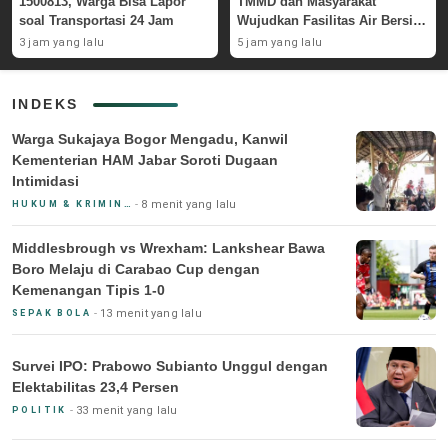
1500813, Warga Bisa Lapor
TMMD dan Masyarakat
soal Transportasi 24 Jam
Wujudkan Fasilitas Air Bersih
di Masjid Polewali
3 jam yang lalu
5 jam yang lalu
INDEKS
Warga Sukajaya Bogor Mengadu, Kanwil
Kementerian HAM Jabar Soroti Dugaan
Intimidasi
8 menit yang lalu
HUKUM & KRIMINAL
Middlesbrough vs Wrexham: Lankshear Bawa
Boro Melaju di Carabao Cup dengan
Kemenangan Tipis 1-0
13 menit yang lalu
SEPAK BOLA
Survei IPO: Prabowo Subianto Unggul dengan
Elektabilitas 23,4 Persen
33 menit yang lalu
POLITIK