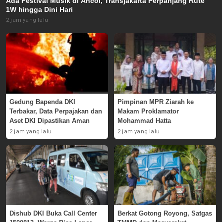
Ada Festival Musik di Ancol, Transjakarta Perpanjang Rute
1W hingga Dini Hari
2 jam yang lalu
Gedung Bapenda DKI
Pimpinan MPR Ziarah ke
Terbakar, Data Perpajakan dan
Makam Proklamator
Aset DKI Dipastikan Aman
Mohammad Hatta
2 jam yang lalu
2 jam yang lalu
Dishub DKI Buka Call Center
Berkat Gotong Royong, Satgas