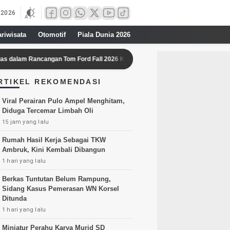
 2026
ariwisata
Otomotif
Piala Dunia 2026
 Rancangan Tom Ford Fall 2026 Karya Haider Ackermann
Lindsay Lo
RTIKEL REKOMENDASI
Viral Perairan Pulo Ampel Menghitam,
Diduga Tercemar Limbah Oli
15 jam yang lalu
Rumah Hasil Kerja Sebagai TKW
Ambruk, Kini Kembali Dibangun
1 hari yang lalu
Berkas Tuntutan Belum Rampung,
Sidang Kasus Pemerasan WN Korsel
Ditunda
1 hari yang lalu
Miniatur Perahu Karya Murid SD