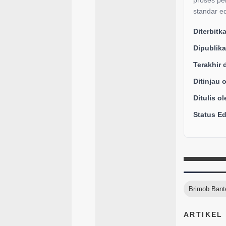
proses pe
standar ed
Diterbitk
Dipublika
Terakhir 
Ditinjau 
Ditulis ol
Status Edi
Brimob Bant
ARTIKEL