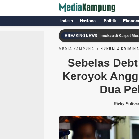
Indeks
Nasional
Politik
Ekonom
Dua Lipa dan Callum Turner Tampil Memukau di Karpet Merah Perdana
BREAKING NEWS
MEDIA KAMPUNG
HUKUM & KRIMIN
Sebelas Debt
Keroyok Anggo
Dua Pe
Ricky Suliva