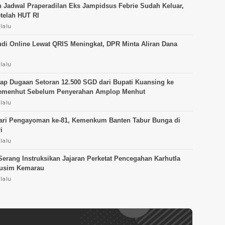
 Jadwal Praperadilan Eks Jampidsus Febrie Sudah Keluar,
etelah HUT RI
lalu
udi Online Lewat QRIS Meningkat, DPR Minta Aliran Dana
lalu
p Dugaan Setoran 12.500 SGD dari Bupati Kuansing ke
Kemenhut Sebelum Penyerahan Amplop Menhut
lalu
ari Pengayoman ke-81, Kemenkum Banten Tabur Bunga di
i
lalu
Serang Instruksikan Jajaran Perketat Pencegahan Karhutla
usim Kemarau
lalu