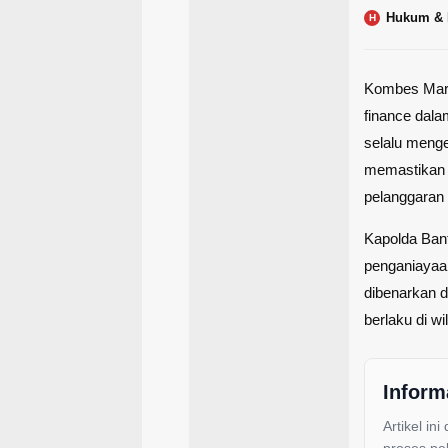
Hukum & 
H
Kombes Maru
finance dal
selalu meng
memastikan pe
pelanggaran
Kapolda Ban
penganiayaan
dibenarkan d
berlaku di w
Inform
Artikel ini