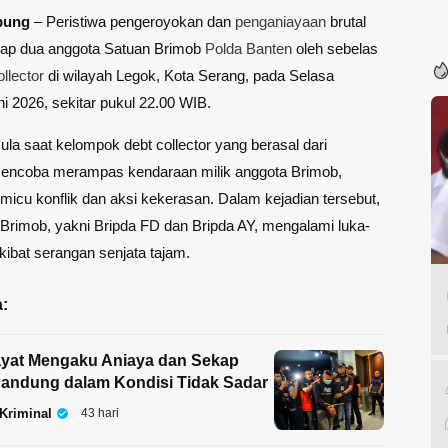
pung
– Peristiwa pengeroyokan dan
penganiayaan
brutal
adap dua anggota Satuan Brimob
Polda Banten
oleh sebelas
ollector
di wilayah Legok, Kota Serang, pada Selasa
i 2026, sekitar pukul 22.00 WIB.
ula saat kelompok debt collector yang berasal dari
encoba merampas kendaraan milik anggota Brimob,
icu konflik dan aksi kekerasan. Dalam kejadian tersebut,
Brimob, yakni Bripda FD dan Bripda AY, mengalami luka-
akibat serangan senjata tajam.
:
ayat Mengaku Aniaya dan Sekap
Bandung dalam Kondisi Tidak Sadar
Kriminal
43 hari