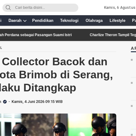
Kamis, 6 Agustus
i
Daerah
Pendidikan
Teknologi
Olahraga
Lifestyle
P
 sebagai Pasangan Suami Istri
Charlize Theron Tampil Tegas dalam
A
AL
 Collector Bacok dan
ta Brimob di Serang,
laku Ditangkap
n
Kamis, 4 Juni 2026 09:15 WIB