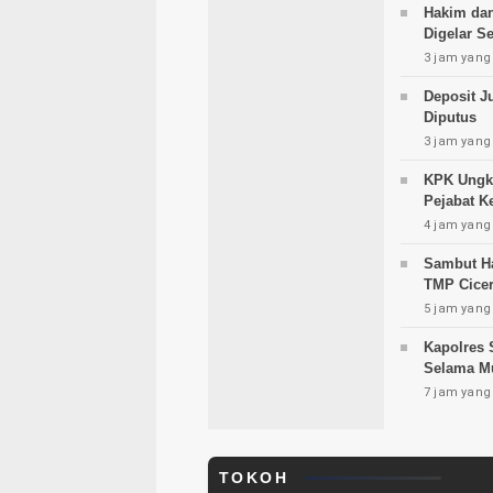
Hakim dan
Digelar S
3 jam yang 
Deposit J
Diputus
3 jam yang 
KPK Ungka
Pejabat 
4 jam yang 
Sambut H
TMP Cicer
5 jam yang 
Kapolres 
Selama M
7 jam yang 
TOKOH