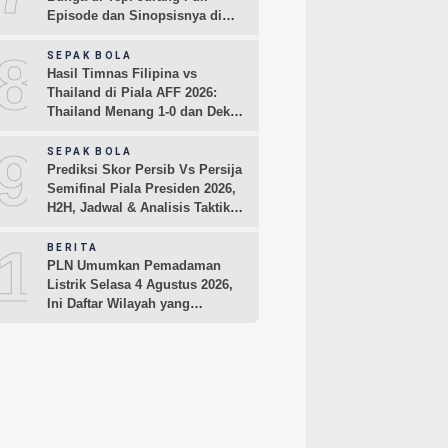
Episode dan Sinopsisnya di
MAXStream TV dan iQIYI
8
SEPAK BOLA
Hasil Timnas Filipina vs
Thailand di Piala AFF 2026:
Thailand Menang 1-0 dan Dekati
Semifinal
9
SEPAK BOLA
Prediksi Skor Persib Vs Persija
Semifinal Piala Presiden 2026,
H2H, Jadwal & Analisis Taktik
Pemain
10
BERITA
PLN Umumkan Pemadaman
Listrik Selasa 4 Agustus 2026,
Ini Daftar Wilayah yang
Terdampak