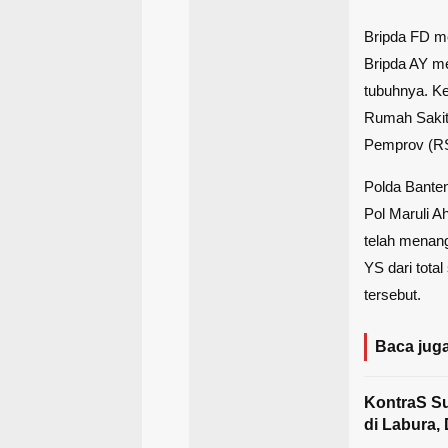
Bripda FD me
Bripda AY me
tubuhnya. Ke
Rumah Sakit
Pemprov (R
Polda Bante
Pol Maruli 
telah menang
YS dari total
tersebut.
Baca juga
KontraS S
di Labura,