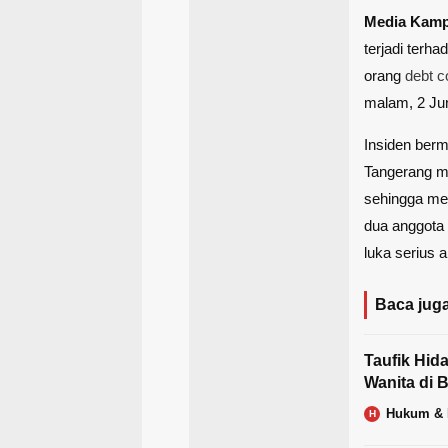
Media Kam
terjadi terh
orang
debt c
malam, 2 Jun
Insiden berm
Tangerang m
sehingga mem
dua anggota 
luka serius 
Baca juga
Taufik Hid
Wanita di 
Hukum & 
H