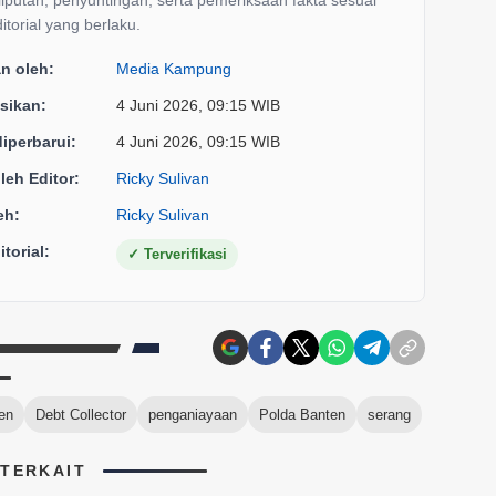
liputan, penyuntingan, serta pemeriksaan fakta sesuai
itorial yang berlaku.
an oleh:
Media Kampung
sikan:
4 Juni 2026, 09:15 WIB
diperbarui:
4 Juni 2026, 09:15 WIB
oleh Editor:
Ricky Sulivan
eh:
Ricky Sulivan
torial:
✓
Terverifikasi
en
Debt Collector
penganiayaan
Polda Banten
serang
 TERKAIT