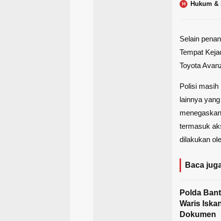
Hukum & 
H
Selain penan
Tempat Kejad
Toyota Avan
Polisi masi
lainnya yang
menegaskan 
termasuk ak
dilakukan ol
Baca juga
Polda Bant
Waris Iska
Dokumen