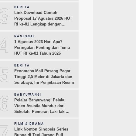
3
BERITA
Link Download Contoh
Proposal 17 Agustus 2026 HUT
RI ke-81 Lengkap dengan
Rincian Biayanya
4
NASIONAL
1 Agustus 2026 Hari Apa?
Peringatan Penting dan Tema
HUT RI ke-81 Tahun 2026
5
BERITA
Fenomena Mall Pasang Pagar
Tinggi 2,5 Meter di Jakarta dan
Surabaya, Ini Penjelasan Resmi
6
BANYUWANGI
Pelajar Banyuwangi Pelaku
Video Asusila Mundur dari
Sekolah, Pemeran Laki-laki
Sampaikan Permintaan Maaf
7
FILM & DRAMA
Link Nonton Sinopsis Series
Bunga di Tepi Jurang Full