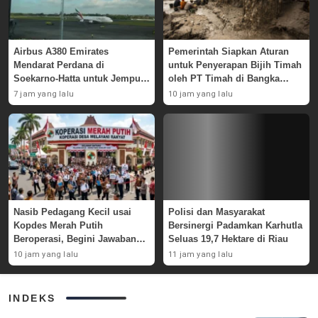
Airbus A380 Emirates
Pemerintah Siapkan Aturan
Mendarat Perdana di
untuk Penyerapan Bijih Timah
Soekarno-Hatta untuk Jemput
oleh PT Timah di Bangka
Skuad AC Milan
Belitung
7 jam yang lalu
10 jam yang lalu
Nasib Pedagang Kecil usai
Polisi dan Masyarakat
Kopdes Merah Putih
Bersinergi Padamkan Karhutla
Beroperasi, Begini Jawaban
Seluas 19,7 Hektare di Riau
Pemerintah
10 jam yang lalu
11 jam yang lalu
INDEKS