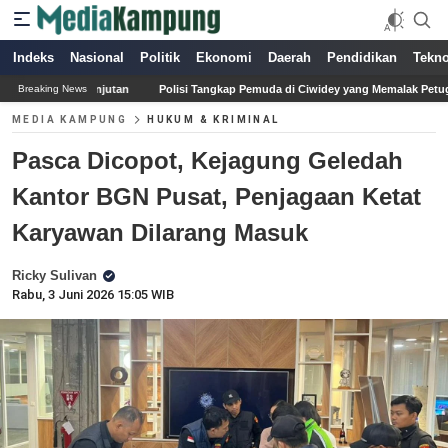
Indeks
Nasional
Politik
Ekonomi
Daerah
Pendidikan
Tekno
Polisi Tangkap Pemuda di Ciwidey yang Memalak Petugas SPBU dengan Meminta Isi
Breaking News
MEDIA KAMPUNG
HUKUM & KRIMINAL
Pasca Dicopot, Kejagung Geledah
Kantor BGN Pusat, Penjagaan Ketat
Karyawan Dilarang Masuk
Ricky Sulivan
Rabu, 3 Juni 2026 15:05 WIB