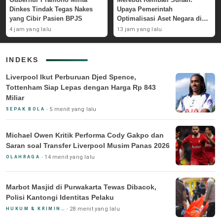
Dinkes Tindak Tegas Nakes
Upaya Pemerintah
yang Cibir Pasien BPJS
Optimalisasi Aset Negara di
GBK
4 jam yang lalu
13 jam yang lalu
INDEKS
Liverpool Ikut Perburuan Djed Spence,
Tottenham Siap Lepas dengan Harga Rp 843
Miliar
5 menit yang lalu
SEPAK BOLA
Michael Owen Kritik Performa Cody Gakpo dan
Saran soal Transfer Liverpool Musim Panas 2026
14 menit yang lalu
OLAHRAGA
Marbot Masjid di Purwakarta Tewas Dibacok,
Polisi Kantongi Identitas Pelaku
28 menit yang lalu
HUKUM & KRIMINAL