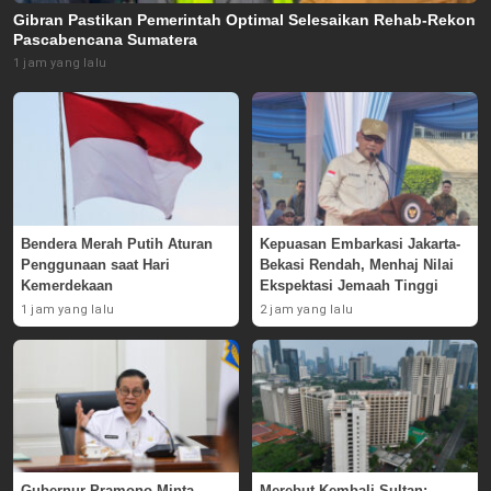
Gibran Pastikan Pemerintah Optimal Selesaikan Rehab-Rekon
Pascabencana Sumatera
1 jam yang lalu
Bendera Merah Putih Aturan
Kepuasan Embarkasi Jakarta-
Penggunaan saat Hari
Bekasi Rendah, Menhaj Nilai
Kemerdekaan
Ekspektasi Jemaah Tinggi
1 jam yang lalu
2 jam yang lalu
Gubernur Pramono Minta
Merebut Kembali Sultan: