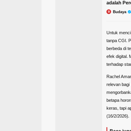
adalah Pe
Budaya
B
Untuk mencip
tanpa CGI. 
berbeda di 
efek digital.
terhadap sta
Rachel Aman
relevan bagi
mengorbanka
betapa horor
keras, tapi 
(16/2/2026).