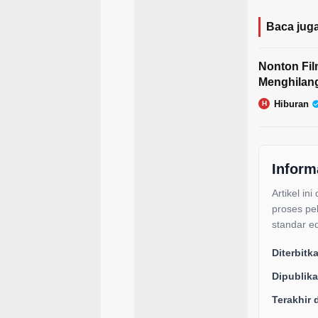
Baca juga
Nonton Fil
Menghilan
Hiburan
H
Inform
Artikel ini
proses pe
standar ed
Diterbitk
Dipublika
Terakhir 