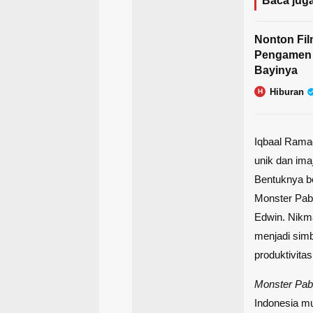
Baca juga
Nonton Fil
Pengamen B
Bayinya
Hiburan
H
Iqbaal Rama
unik dan imaj
Bentuknya be
Monster Pabr
Edwin. Nikm
menjadi sim
produktivitas 
Monster Pab
Indonesia mu