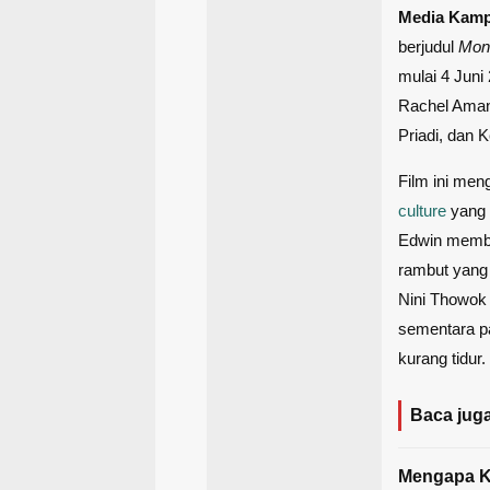
Media Kam
berjudul
Mon
mulai 4 Juni
Rachel Aman
Priadi, dan K
Film ini men
culture
yang k
Edwin memban
rambut yang
Nini Thowok
sementara pa
kurang tidur.
Baca juga
Mengapa K