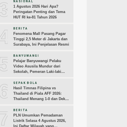
3
NASIONAL
1 Agustus 2026 Hari Apa?
Peringatan Penting dan Tema
HUT RI ke-81 Tahun 2026
4
BERITA
Fenomena Mall Pasang Pagar
Tinggi 2,5 Meter di Jakarta dan
Surabaya, Ini Penjelasan Resmi
5
BANYUWANGI
Pelajar Banyuwangi Pelaku
Video Asusila Mundur dari
Sekolah, Pemeran Laki-laki
Sampaikan Permintaan Maaf
6
SEPAK BOLA
Hasil Timnas Filipina vs
Thailand di Piala AFF 2026:
Thailand Menang 1-0 dan Dekati
Semifinal
7
BERITA
PLN Umumkan Pemadaman
Listrik Selasa 4 Agustus 2026,
Ini Daftar Wilayah yang