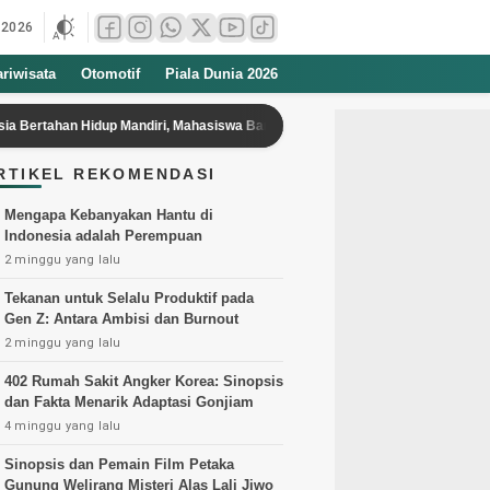
 2026
ariwisata
Otomotif
Piala Dunia 2026
Hidup Mandiri, Mahasiswa Baru Wajib Tahu
Praperadilan Jilid 3 Roy 
RTIKEL REKOMENDASI
Mengapa Kebanyakan Hantu di
Indonesia adalah Perempuan
2 minggu yang lalu
Tekanan untuk Selalu Produktif pada
Gen Z: Antara Ambisi dan Burnout
2 minggu yang lalu
402 Rumah Sakit Angker Korea: Sinopsis
dan Fakta Menarik Adaptasi Gonjiam
4 minggu yang lalu
Sinopsis dan Pemain Film Petaka
Gunung Welirang Misteri Alas Lali Jiwo