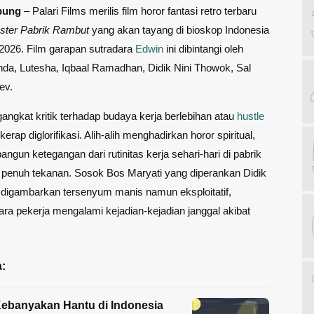
pung
– Palari Films merilis film horor fantasi retro terbaru
ster Pabrik Rambut
yang akan tayang di bioskop Indonesia
 2026. Film garapan sutradara
Edwin
ini dibintangi oleh
da, Lutesha, Iqbaal Ramadhan, Didik Nini Thowok, Sal
ev.
gangkat kritik terhadap budaya kerja berlebihan atau
hustle
erap diglorifikasi. Alih-alih menghadirkan horor spiritual,
gun ketegangan dari rutinitas kerja sehari-hari di pabrik
 penuh tekanan. Sosok Bos Maryati yang diperankan Didik
 digambarkan tersenyum manis namun eksploitatif,
ra pekerja mengalami kejadian-kejadian janggal akibat
:
ebanyakan Hantu di Indonesia