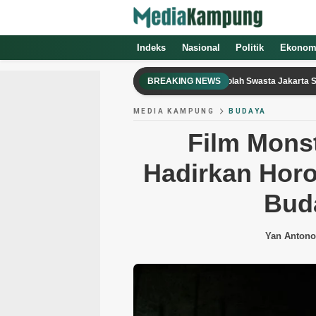
Indeks
Nasional
Politik
Ekonom
ir Gun hingga Senjata Api Ditemukan di Sekolah Swasta Jakarta Selatan, Polis
BREAKING NEWS
MEDIA KAMPUNG
BUDAYA
Film Mons
Hadirkan Horor
Bud
Yan Antono