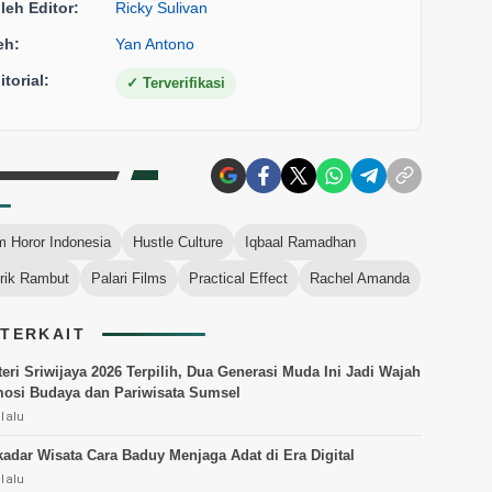
oleh Editor:
Ricky Sulivan
eh:
Yan Antono
torial:
✓
Terverifikasi
m Horor Indonesia
Hustle Culture
Iqbaal Ramadhan
rik Rambut
Palari Films
Practical Effect
Rachel Amanda
 TERKAIT
eri Sriwijaya 2026 Terpilih, Dua Generasi Muda Ini Jadi Wajah
osi Budaya dan Pariwisata Sumsel
 lalu
adar Wisata Cara Baduy Menjaga Adat di Era Digital
 lalu