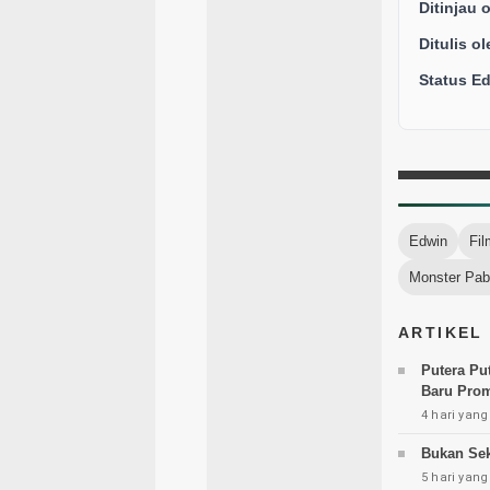
Ditinjau 
Ditulis ol
Status Edi
Edwin
Fil
Monster Pab
ARTIKEL
Putera Put
Baru Prom
4 hari yang
Bukan Sek
5 hari yang