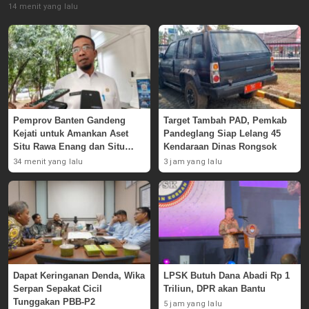
14 menit yang lalu
Pemprov Banten Gandeng
Target Tambah PAD, Pemkab
Kejati untuk Amankan Aset
Pandeglang Siap Lelang 45
Situ Rawa Enang dan Situ
Kendaraan Dinas Rongsok
Rawa Pasaraut
34 menit yang lalu
3 jam yang lalu
Dapat Keringanan Denda, Wika
LPSK Butuh Dana Abadi Rp 1
Serpan Sepakat Cicil
Triliun, DPR akan Bantu
Tunggakan PBB-P2
5 jam yang lalu