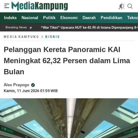
Indeks
Nasional
Politik
Ekonomi
Daerah
Pendidikan
Tekno
“War Tiket” Upacara HUT ke-81 RI di Istana Diperpanjang 8-9 Agustus 2026
Pe
Breaking News
MEDIA KAMPUNG
BISNIS
Pelanggan Kereta Panoramic KAI
Meningkat 62,32 Persen dalam Lima
Bulan
Alex Prayogo
Kamis, 11 Juni 2026 01:59 WIB