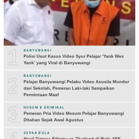
1
BANYUWANGI
Polisi Usut Kasus Video Syur Pelajar ‘Yank Wes
Yank’ yang Viral di Banyuwangi
2
BANYUWANGI
Pelajar Banyuwangi Pelaku Video Asusila Mundur
dari Sekolah, Pemeran Laki-laki Sampaikan
Permintaan Maaf
3
HUKUM & KRIMINAL
Pemeran Pria Video Mesum Pelajar Banyuwangi
Ditahan Sejak Awal Agustus
SEPAK BOLA
Hasil Timnas Filipina vs Thailand di Piala AFF