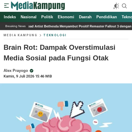
Indeks
Nasional
Politik
Ekonomi
Daerah
Pendidikan
Tekno
ist Bethesda Menyambut Positif Remaster Fallout 3 dengan Harapan Perbaikan Kreati
Breaking News
MEDIA KAMPUNG
TEKNOLOGI
Brain Rot: Dampak Overstimulasi
Media Sosial pada Fungsi Otak
Alex Prayogo
Kamis, 9 Juli 2026 15:46 WIB