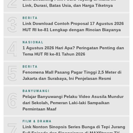
2
Link, Durasi, Batas Usia, dan Harga Tiketnya
3
BERITA
Link Download Contoh Proposal 17 Agustus 2026
HUT RI ke-81 Lengkap dengan Rincian Biayanya
4
NASIONAL
1 Agustus 2026 Hari Apa? Peringatan Penting dan
Tema HUT RI ke-81 Tahun 2026
5
BERITA
Fenomena Mall Pasang Pagar Tinggi 2,5 Meter di
Jakarta dan Surabaya, Ini Penjelasan Resmi
6
BANYUWANGI
Pelajar Banyuwangi Pelaku Video Asusila Mundur
dari Sekolah, Pemeran Laki-laki Sampaikan
Permintaan Maaf
7
FILM & DRAMA
Link Nonton Sinopsis Series Bunga di Tepi Jurang
Full Episode dan Sinopsisnya di MAXStream TV