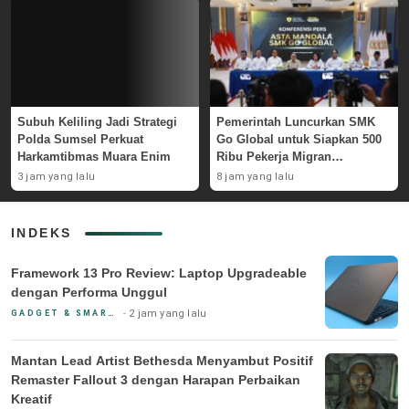
Subuh Keliling Jadi Strategi
Pemerintah Luncurkan SMK
Polda Sumsel Perkuat
Go Global untuk Siapkan 500
Harkamtibmas Muara Enim
Ribu Pekerja Migran
Kompeten
3 jam yang lalu
8 jam yang lalu
INDEKS
Framework 13 Pro Review: Laptop Upgradeable
dengan Performa Unggul
2 jam yang lalu
GADGET & SMARTPHONE
Mantan Lead Artist Bethesda Menyambut Positif
Remaster Fallout 3 dengan Harapan Perbaikan
Kreatif