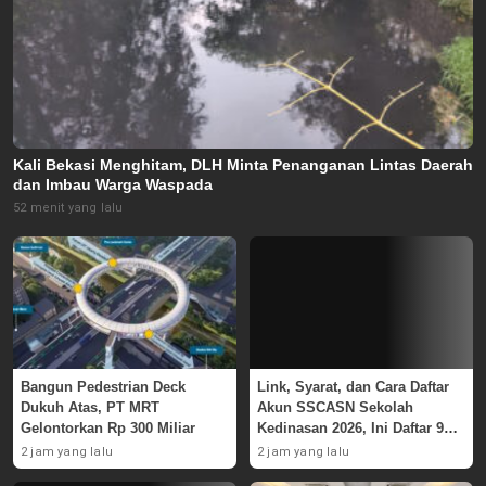
Kali Bekasi Menghitam, DLH Minta Penanganan Lintas Daerah
dan Imbau Warga Waspada
52 menit yang lalu
Bangun Pedestrian Deck
Link, Syarat, dan Cara Daftar
Dukuh Atas, PT MRT
Akun SSCASN Sekolah
Gelontorkan Rp 300 Miliar
Kedinasan 2026, Ini Daftar 9
Instansinya
2 jam yang lalu
2 jam yang lalu