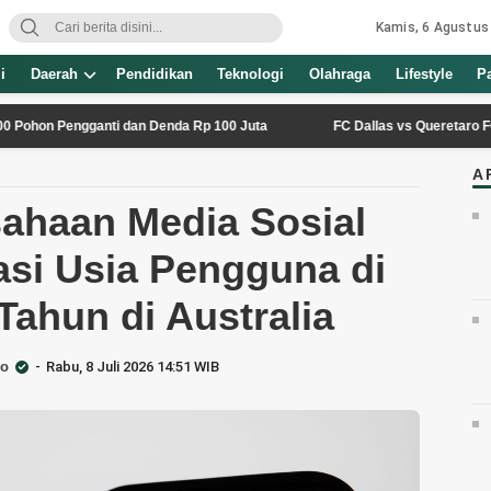
Kamis, 6 Agustus
i
Daerah
Pendidikan
Teknologi
Olahraga
Lifestyle
P
engganti dan Denda Rp 100 Juta
FC Dallas vs Queretaro FC: Jadwal,
A
sahaan Media Sosial
kasi Usia Pengguna di
ahun di Australia
go
Rabu, 8 Juli 2026 14:51 WIB