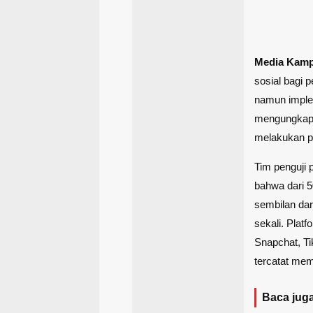
Media Kam
sosial bagi 
namun imple
mengungkap 
melakukan p
Tim penguji 
bahwa dari 5
sembilan dar
sekali. Plat
Snapchat, Ti
tercatat memi
Baca juga