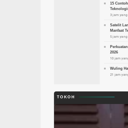
15 Contoh
Teknologi
3 jam yang 
Satelit L
Manfaat T
5 jam yang 
Perkuatan
2026
10 jam yang
Wuling Ha
21 jam yang
TOKOH