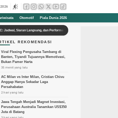
 2026
ariwisata
Otomotif
Piala Dunia 2026
 Siaran Langsung, dan Performa di Leagues Cup 2026
Hino Gandeng 8
RTIKEL REKOMENDASI
Viral Flexing Pengusaha Tambang di
Banten, Tiyandi Tujuannya Memotivasi,
Bukan Pamer Harta
35 menit yang lalu
AC Milan vs Inter Milan, Cristian Chivu
Anggap Hanya Sekadar Laga
Persahabatan
2 hari yang lalu
Jawa Tengah Menjadi Magnet Investasi,
Perusahaan Australia Tanamkan US$350
Juta di Batang
3 hari yang lalu