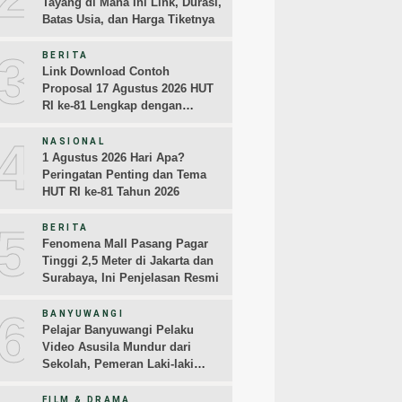
Tayang di Mana Ini Link, Durasi,
Batas Usia, dan Harga Tiketnya
3
BERITA
Link Download Contoh
Proposal 17 Agustus 2026 HUT
RI ke-81 Lengkap dengan
Rincian Biayanya
4
NASIONAL
1 Agustus 2026 Hari Apa?
Peringatan Penting dan Tema
HUT RI ke-81 Tahun 2026
5
BERITA
Fenomena Mall Pasang Pagar
Tinggi 2,5 Meter di Jakarta dan
Surabaya, Ini Penjelasan Resmi
6
BANYUWANGI
Pelajar Banyuwangi Pelaku
Video Asusila Mundur dari
Sekolah, Pemeran Laki-laki
Sampaikan Permintaan Maaf
FILM & DRAMA