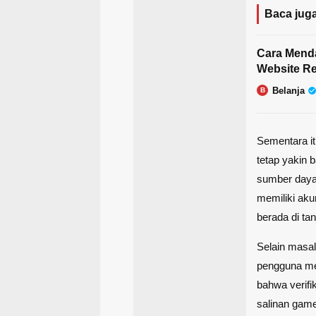
Baca juga
Cara Menda
Website R
Belanja
B
Sementara it
tetap yakin 
sumber daya
memiliki ak
berada di tan
Selain masal
pengguna me
bahwa verifi
salinan game