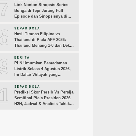
7
Link Nonton Sinopsis Series
Bunga di Tepi Jurang Full
Episode dan Sinopsisnya di
MAXStream TV dan iQIYI
8
SEPAK BOLA
Hasil Timnas Filipina vs
Thailand di Piala AFF 2026:
Thailand Menang 1-0 dan Dekati
Semifinal
9
BERITA
PLN Umumkan Pemadaman
Listrik Selasa 4 Agustus 2026,
Ini Daftar Wilayah yang
Terdampak
10
SEPAK BOLA
Prediksi Skor Persib Vs Persija
Semifinal Piala Presiden 2026,
H2H, Jadwal & Analisis Taktik
Pemain