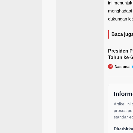
ini menunju
menghadapi t
dukungan leb
Baca juga
Presiden 
Tahun ke-6
Nasional
N
Inform
Artikel ini
proses pe
standar ed
Diterbitk