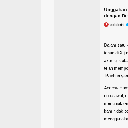
Unggahan A
dengan Dea
selebriti
S
Dalam satu 
tahun di X ju
akun uji cob
telah mempos
16 tahun ya
Andrew Hamm
coba awal, 
menunjukkan
kami tidak p
menggunakan 