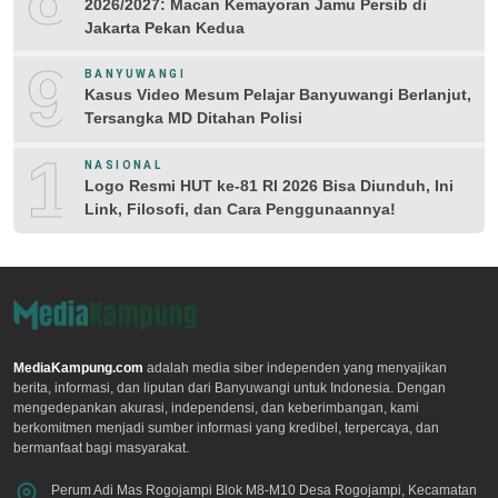
2026/2027: Macan Kemayoran Jamu Persib di
Jakarta Pekan Kedua
9
BANYUWANGI
Kasus Video Mesum Pelajar Banyuwangi Berlanjut,
Tersangka MD Ditahan Polisi
10
NASIONAL
Logo Resmi HUT ke-81 RI 2026 Bisa Diunduh, Ini
Link, Filosofi, dan Cara Penggunaannya!
MediaKampung.com
adalah media siber independen yang menyajikan
berita, informasi, dan liputan dari Banyuwangi untuk Indonesia. Dengan
mengedepankan akurasi, independensi, dan keberimbangan, kami
berkomitmen menjadi sumber informasi yang kredibel, terpercaya, dan
bermanfaat bagi masyarakat.
Perum Adi Mas Rogojampi Blok M8-M10 Desa Rogojampi, Kecamatan