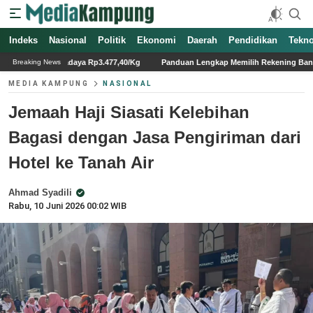
Indeks
Nasional
Politik
Ekonomi
Daerah
Pendidikan
Tekno
.477,40/Kg
Panduan Lengkap Memilih Rekening Bank Mahasiswa Sebelum Masuk
Breaking News
MEDIA KAMPUNG
NASIONAL
Jemaah Haji Siasati Kelebihan
Bagasi dengan Jasa Pengiriman dari
Hotel ke Tanah Air
Ahmad Syadili
Rabu, 10 Juni 2026 00:02 WIB