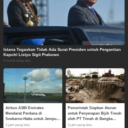
Istana Tegaskan Tidak Ada Surat Presiden untuk Pergantian
Kapolri Listyo Sigit Prabowo
5 menit yang lalu
Airbus A380 Emirates
Pemerintah Siapkan Aturan
Mendarat Perdana di
untuk Penyerapan Bijih Timah
Soekarno-Hatta untuk Jemput
oleh PT Timah di Bangka
Skuad AC Milan
Belitung
2 jam yang lalu
5 jam yang lalu