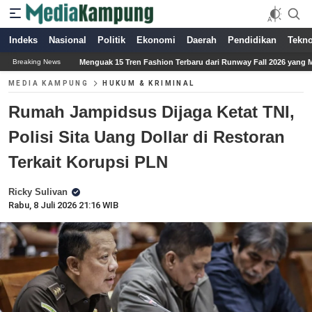
Indeks
Nasional
Politik
Ekonomi
Daerah
Pendidikan
Tekno
 15 Tren Fashion Terbaru dari Runway Fall 2026 yang Menginspirasi Gaya Musim Gu
Breaking News
MEDIA KAMPUNG
HUKUM & KRIMINAL
Rumah Jampidsus Dijaga Ketat TNI,
Polisi Sita Uang Dollar di Restoran
Terkait Korupsi PLN
Ricky Sulivan
Rabu, 8 Juli 2026 21:16 WIB