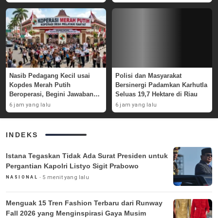
Nasib Pedagang Kecil usai
Polisi dan Masyarakat
Kopdes Merah Putih
Bersinergi Padamkan Karhutla
Beroperasi, Begini Jawaban
Seluas 19,7 Hektare di Riau
Pemerintah
6 jam yang lalu
6 jam yang lalu
INDEKS
Istana Tegaskan Tidak Ada Surat Presiden untuk
Pergantian Kapolri Listyo Sigit Prabowo
5 menit yang lalu
NASIONAL
Menguak 15 Tren Fashion Terbaru dari Runway
Fall 2026 yang Menginspirasi Gaya Musim