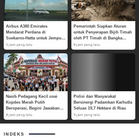
Airbus A380 Emirates
Pemerintah Siapkan Aturan
Mendarat Perdana di
untuk Penyerapan Bijih Timah
Soekarno-Hatta untuk Jemput
oleh PT Timah di Bangka
Skuad AC Milan
Belitung
5 jam yang lalu
8 jam yang lalu
Nasib Pedagang Kecil usai
Polisi dan Masyarakat
Kopdes Merah Putih
Bersinergi Padamkan Karhutla
Beroperasi, Begini Jawaban
Seluas 19,7 Hektare di Riau
Pemerintah
8 jam yang lalu
9 jam yang lalu
INDEKS