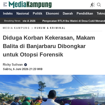
Indeks
Nasional
Politik
Ekonomi
Daerah
Pendidikan
Tekno
6
Pengecatan RTLH Ibu Watini di Desa Cukil Menandai Tahap Akhir Program TM
Breaking News
MEDIA KAMPUNG
HUKUM & KRIMINAL
Diduga Korban Kekerasan, Makam
Balita di Banjarbaru Dibongkar
untuk Otopsi Forensik
Ricky Sulivan
Sabtu, 6 Juni 2026 21:23 WIB