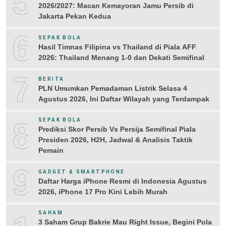
5
2026/2027: Macan Kemayoran Jamu Persib di
Jakarta Pekan Kedua
6
SEPAK BOLA
Hasil Timnas Filipina vs Thailand di Piala AFF
2026: Thailand Menang 1-0 dan Dekati Semifinal
7
BERITA
PLN Umumkan Pemadaman Listrik Selasa 4
Agustus 2026, Ini Daftar Wilayah yang Terdampak
8
SEPAK BOLA
Prediksi Skor Persib Vs Persija Semifinal Piala
Presiden 2026, H2H, Jadwal & Analisis Taktik
Pemain
9
GADGET & SMARTPHONE
Daftar Harga iPhone Resmi di Indonesia Agustus
2026, iPhone 17 Pro Kini Lebih Murah
SAHAM
3 Saham Grup Bakrie Mau Right Issue, Begini Pola