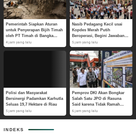
Pemerintah Siapkan Aturan
Nasib Pedagang Kecil usai
untuk Penyerapan Bijih Timah
Kopdes Merah Putih
oleh PT Timah di Bangka
Beroperasi, Begini Jawaban
Belitung
Pemerintah
4 jam yang lalu
5 jam yang lalu
Polisi dan Masyarakat
Pemprov DKI Akan Bongkar
Bersinergi Padamkan Karhutla
Salah Satu JPO di Rasuna
Seluas 19,7 Hektare di Riau
Said karena Tidak Ramah
Disabilitas
5 jam yang lalu
6 jam yang lalu
INDEKS