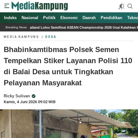
Indeks
Nasional
Politik
Ekonomi
Daerah
Pendidikan
Tekno
olos Semifinal ASEAN Championship 2026 Usai Kalahkan Myanmar, Pelatih Myanmar T
Breaking News
MEDIA KAMPUNG
DESA
Bhabinkamtibmas Polsek Semen
Tempelkan Stiker Layanan Polisi 110
di Balai Desa untuk Tingkatkan
Pelayanan Masyarakat
Ricky Sulivan
Kamis, 4 Juni 2026 09:02 WIB