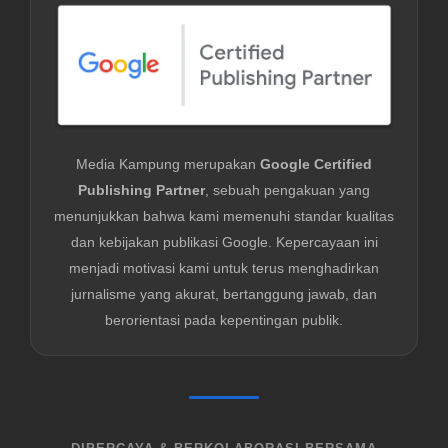
Media Kampung merupakan
Google Certified
Publishing Partner
, sebuah pengakuan yang
menunjukkan bahwa kami memenuhi standar kualitas
dan kebijakan publikasi Google. Kepercayaan ini
menjadi motivasi kami untuk terus menghadirkan
jurnalisme yang akurat, bertanggung jawab, dan
berorientasi pada kepentingan publik.