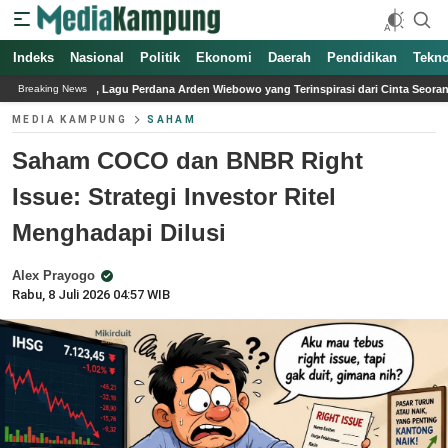
Indeks
Nasional
Politik
Ekonomi
Daerah
Pendidikan
Tekno
 Perdana Arden Wiebowo yang Terinspirasi dari Cinta Seorang Ayah
Asosiasi P
Breaking News
MEDIA KAMPUNG
SAHAM
Saham COCO dan BNBR Right
Issue: Strategi Investor Ritel
Menghadapi Dilusi
Alex Prayogo
Rabu, 8 Juli 2026 04:57 WIB