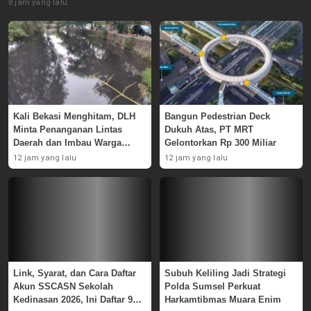
8 jam yang lalu
Kali Bekasi Menghitam, DLH
Bangun Pedestrian Deck
Minta Penanganan Lintas
Dukuh Atas, PT MRT
Daerah dan Imbau Warga
Gelontorkan Rp 300 Miliar
Waspada
12 jam yang lalu
12 jam yang lalu
Link, Syarat, dan Cara Daftar
Subuh Keliling Jadi Strategi
Akun SSCASN Sekolah
Polda Sumsel Perkuat
Kedinasan 2026, Ini Daftar 9
Harkamtibmas Muara Enim