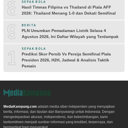
8
SEPAK BOLA
Hasil Timnas Filipina vs Thailand di Piala AFF
2026: Thailand Menang 1-0 dan Dekati Semifinal
9
BERITA
PLN Umumkan Pemadaman Listrik Selasa 4
Agustus 2026, Ini Daftar Wilayah yang Terdampak
10
SEPAK BOLA
Prediksi Skor Persib Vs Persija Semifinal Piala
Presiden 2026, H2H, Jadwal & Analisis Taktik
Pemain
MediaKampung.com
adalah media siber independen yang menyajikan
berita, informasi, dan liputan dari Banyuwangi untuk Indonesia. Dengan
mengedepankan akurasi, independensi, dan keberimbangan, kami
berkomitmen menjadi sumber informasi yang kredibel, terpercaya, dan
bermanfaat bagi masyarakat.