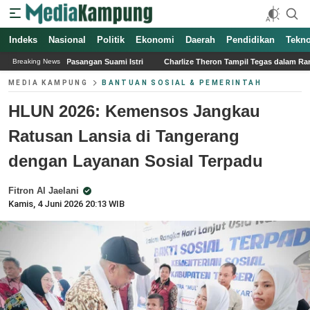
Indeks
Nasional
Politik
Ekonomi
Daerah
Pendidikan
Tekno
n Suami Istri
Charlize Theron Tampil Tegas dalam Rancangan Tom Ford Fall 20
Breaking News
MEDIA KAMPUNG
BANTUAN SOSIAL & PEMERINTAH
HLUN 2026: Kemensos Jangkau
Ratusan Lansia di Tangerang
dengan Layanan Sosial Terpadu
Fitron Al Jaelani
Kamis, 4 Juni 2026 20:13 WIB