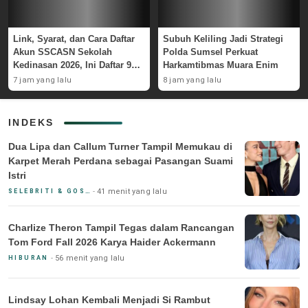
Link, Syarat, dan Cara Daftar
Subuh Keliling Jadi Strategi
Akun SSCASN Sekolah
Polda Sumsel Perkuat
Kedinasan 2026, Ini Daftar 9
Harkamtibmas Muara Enim
Instansinya
7 jam yang lalu
8 jam yang lalu
INDEKS
Dua Lipa dan Callum Turner Tampil Memukau di
Karpet Merah Perdana sebagai Pasangan Suami
Istri
41 menit yang lalu
SELEBRITI & GOSIP
Charlize Theron Tampil Tegas dalam Rancangan
Tom Ford Fall 2026 Karya Haider Ackermann
56 menit yang lalu
HIBURAN
Lindsay Lohan Kembali Menjadi Si Rambut