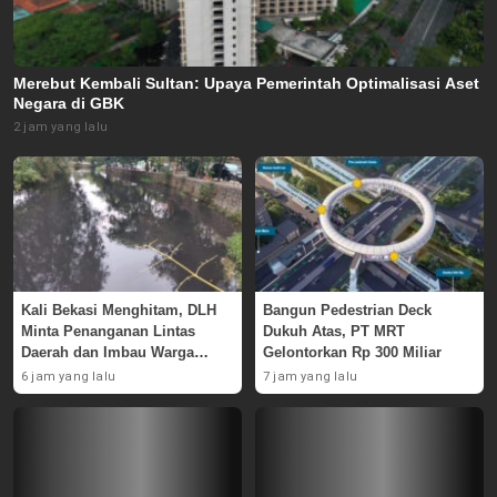
Merebut Kembali Sultan: Upaya Pemerintah Optimalisasi Aset
Negara di GBK
2 jam yang lalu
Kali Bekasi Menghitam, DLH
Bangun Pedestrian Deck
Minta Penanganan Lintas
Dukuh Atas, PT MRT
Daerah dan Imbau Warga
Gelontorkan Rp 300 Miliar
Waspada
6 jam yang lalu
7 jam yang lalu