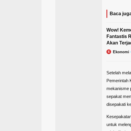
Baca juga
Wow! Keme
Fantastis R
Akan Terja
Ekonomi
E
Setelah mel
Pemerintah 
mekanisme p
sepakat men
disepakati k
Kesepakatan 
untuk melen