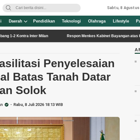
Sabtu, 8 Agustus
i
Daerah
Pendidikan
Teknologi
Olahraga
Lifestyle
P
tra Inter Milan
Respon Menkes Kabinet Bayangan atas Komentar Neg
A
silitasi Penyelesaian
al Batas Tanah Datar
an Solok
an
Rabu, 8 Juli 2026 18:13 WIB