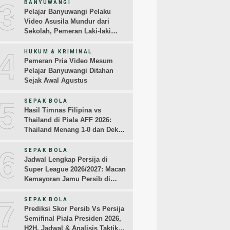
3
BANYUWANGI
Pelajar Banyuwangi Pelaku
Video Asusila Mundur dari
Sekolah, Pemeran Laki-laki
Sampaikan Permintaan Maaf
4
HUKUM & KRIMINAL
Pemeran Pria Video Mesum
Pelajar Banyuwangi Ditahan
Sejak Awal Agustus
5
SEPAK BOLA
Hasil Timnas Filipina vs
Thailand di Piala AFF 2026:
Thailand Menang 1-0 dan Dekati
Semifinal
6
SEPAK BOLA
Jadwal Lengkap Persija di
Super League 2026/2027: Macan
Kemayoran Jamu Persib di
Jakarta Pekan Kedua
7
SEPAK BOLA
Prediksi Skor Persib Vs Persija
Semifinal Piala Presiden 2026,
H2H, Jadwal & Analisis Taktik