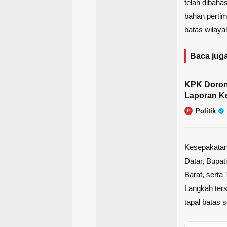
telah dibaha
bahan perti
batas wilaya
Baca juga
KPK Doron
Laporan K
Politik
P
Kesepakatan
Datar, Bupat
Barat, serta
Langkah ters
tapal batas 