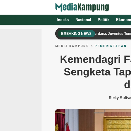
Indeks
Nasional
Politik
Ekonom
Hasil Laga Uji Coba Telan Kekalahan Perdana, Juventus Tumbang 1-2 Kon
BREAKING NEWS
MEDIA KAMPUNG
PEMERINTAHAN
Kemendagri Fa
Sengketa Tap
d
Ricky Suliv