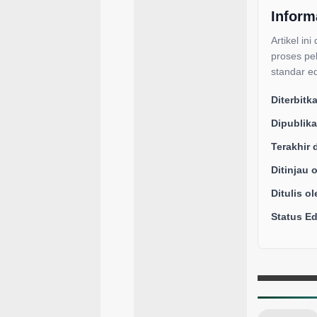
Inform
Artikel ini
proses pe
standar ed
Diterbitk
Dipublika
Terakhir 
Ditinjau 
Ditulis ol
Status Edi