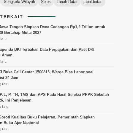
Sengketa Wilayah
Solok
Tanah Datar
tapal batas
 TERKAIT
awa Tengah Siapkan Dana Cadangan Rp1,2 Triliun untuk
29 Bertahap Mulai 2027
lalu
penda DKI Terbakar, Data Perpajakan dan Aset DKI
n Aman
lalu
I Buka Call Center 1500813, Warga Bisa Lapor soal
asi 24 Jam
 lalu
 P/L, P, TH, TMS dan APS Pada Hasil Seleksi PPPK Sekolah
6, Ini Penjelasan
 lalu
oroti Kualitas Buku Pelajaran, Pemerintah Siapkan
 Buku Ajar Nasional
 lalu