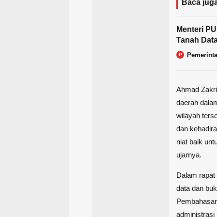
Baca juga
Menteri PU
Tanah Data
Pemerint
P
Ahmad Zakri
daerah dala
wilayah ters
dan kehadira
niat baik un
ujarnya.
Dalam rapat
data dan buk
Pembahasan m
administrasi