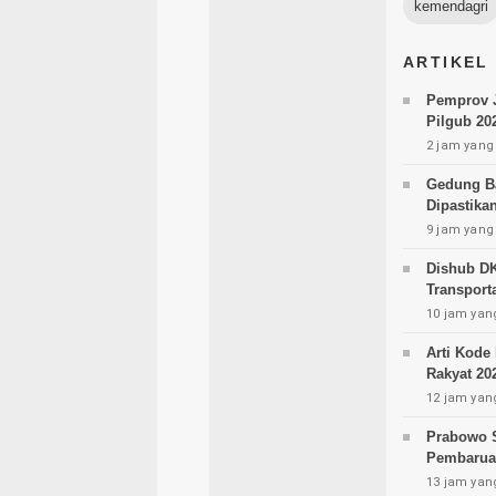
kemendagri
ARTIKEL
Pemprov J
Pilgub 20
2 jam yang 
Gedung Ba
Dipastika
9 jam yang 
Dishub DK
Transport
10 jam yang
Arti Kode
Rakyat 202
12 jam yang
Prabowo S
Pembaruan
13 jam yang