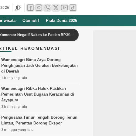
 2026
ariwisata
Otomotif
Piala Dunia 2026
atif Nakes ke Pasien BPJS: Sistem Kesehatan Perlu Dibenahi
Kesa
RTIKEL REKOMENDASI
Wamendagri Bima Arya Dorong
Penghijauan Jadi Gerakan Berkelanjutan
di Daerah
1 hari yang lalu
Wamendagri Ribka Haluk Pastikan
Pemerintah Usut Dugaan Keracunan di
Jayapura
3 hari yang lalu
Pengusaha Timur Tengah Borong Tenun
Lintau, Perantau Dorong Ekspor
3 minggu yang lalu