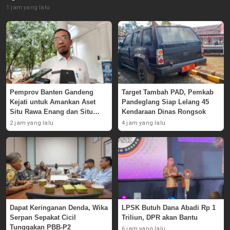
1 jam yang lalu
Pemprov Banten Gandeng
Target Tambah PAD, Pemkab
Kejati untuk Amankan Aset
Pandeglang Siap Lelang 45
Situ Rawa Enang dan Situ
Kendaraan Dinas Rongsok
Rawa Pasaraut
2 jam yang lalu
4 jam yang lalu
Dapat Keringanan Denda, Wika
LPSK Butuh Dana Abadi Rp 1
Serpan Sepakat Cicil
Triliun, DPR akan Bantu
Tunggakan PBB-P2
6 jam yang lalu