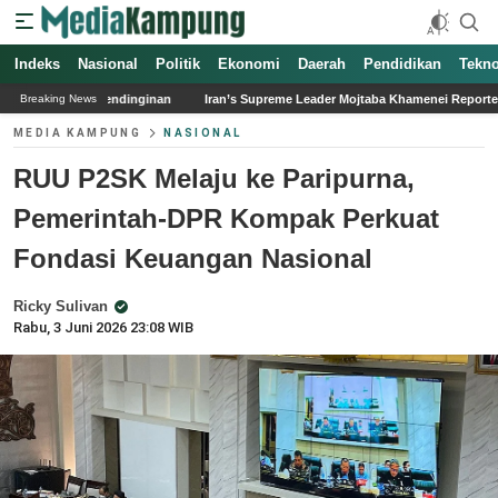
Indeks
Nasional
Politik
Ekonomi
Daerah
Pendidikan
Tekno
n
Iran’s Supreme Leader Mojtaba Khamenei Reported in Critical Condition Amid
Breaking News
MEDIA KAMPUNG
NASIONAL
RUU P2SK Melaju ke Paripurna,
Pemerintah-DPR Kompak Perkuat
Fondasi Keuangan Nasional
Ricky Sulivan
Rabu, 3 Juni 2026 23:08 WIB