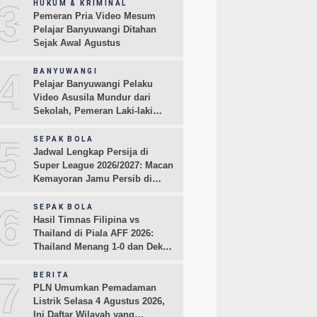
3
HUKUM & KRIMINAL
Pemeran Pria Video Mesum
Pelajar Banyuwangi Ditahan
Sejak Awal Agustus
4
BANYUWANGI
Pelajar Banyuwangi Pelaku
Video Asusila Mundur dari
Sekolah, Pemeran Laki-laki
Sampaikan Permintaan Maaf
5
SEPAK BOLA
Jadwal Lengkap Persija di
Super League 2026/2027: Macan
Kemayoran Jamu Persib di
Jakarta Pekan Kedua
6
SEPAK BOLA
Hasil Timnas Filipina vs
Thailand di Piala AFF 2026:
Thailand Menang 1-0 dan Dekati
Semifinal
7
BERITA
PLN Umumkan Pemadaman
Listrik Selasa 4 Agustus 2026,
Ini Daftar Wilayah yang