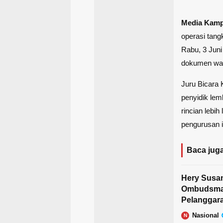
Media Kam
operasi tang
Rabu, 3 Juni
dokumen war
Juru Bicara
penyidik lem
rincian lebih
pengurusan i
Baca juga
Hery Susan
Ombudsman
Pelanggara
Nasional
N