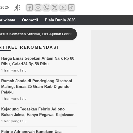
 2026
ariwisata
Otomotif
Piala Dunia 2026
 Sutrimo, Eks Ajudan Febrie Adriansyah
Nikmati Terapi Floating So
RTIKEL REKOMENDASI
Harga Emas Sepekan Antam Naik Rp 80
Ribu, Galeri24 Rp 58 Ribu
1 hari yang lalu
Rumah Janda di Pandeglang Disatroni
Maling, Emas 25 Gram Raib Digondol
Pelaku
1 hari yang lalu
Kejagung Tegaskan Febrio Adiono
Bukan Jaksa, Hanya Pegawai Kejaksaan
1 hari yang lalu
Febrie Adriansyah Bungkam Usai