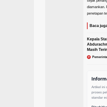
sejak penan
diamankan. 
penetapan te
Baca juga
Kepala St
Abdurachm
Masih Teri
Pemerint
P
Inform
Artikel ini
proses pe
standar ed