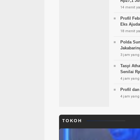
Rp27,1 Jut
14 menit ya
Profil Fe
Eks Ajuda
18 menit ya
Polda Sum
Jakabari
3 jam yang 
Tasyi Ath
Senilai Rp
4 jam yang 
Profil dan
4 jam yang 
TOKOH