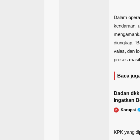
Dalam operas
kendaraan, 
mengamankan
diungkap. “B
valas, dan 
proses masi
Baca juga
Dadan dkk
Ingatkan B
Korupsi
K
KPK yang di