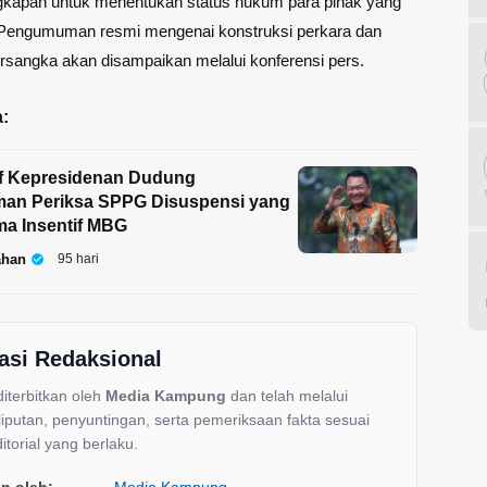
gkapan untuk menentukan status hukum para pihak yang
Pengumuman resmi mengenai konstruksi perkara dan
rsangka akan disampaikan melalui konferensi pers.
:
af Kepresidenan Dudung
an Periksa SPPG Disuspensi yang
ma Insentif MBG
ahan
95 hari
asi Redaksional
 diterbitkan oleh
Media Kampung
dan telah melalui
liputan, penyuntingan, serta pemeriksaan fakta sesuai
itorial yang berlaku.