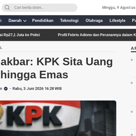
Minggu, 9 Agustus
i
Daerah
Pendidikan
Teknologi
Olahraga
Lifestyle
P
e Polisi
Profil Febrio Adiono dan Peranannya dalam Kasus Kematian
A
AL
Jakbar: KPK Sita Uang
 hingga Emas
n
Rabu, 3 Juni 2026 16:28 WIB