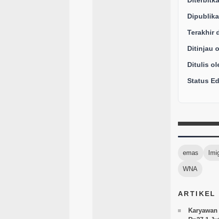
Diterbitk
Dipublika
Terakhir 
Ditinjau 
Ditulis ol
Status Edi
emas
Imi
WNA
ARTIKEL
Karyawan