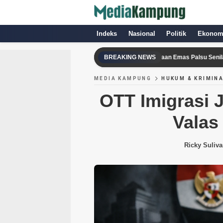
Indeks
Nasional
Politik
Ekonom
aryawan BUMN Palembang Laporkan Dugaan Emas Palsu Senilai Rp27,1 Juta k
BREAKING NEWS
MEDIA KAMPUNG
HUKUM & KRIMIN
OTT Imigrasi 
Valas
Ricky Suliva