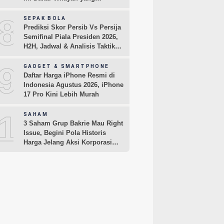
Terdampak
8
SEPAK BOLA
Prediksi Skor Persib Vs Persija
Semifinal Piala Presiden 2026,
H2H, Jadwal & Analisis Taktik
Pemain
9
GADGET & SMARTPHONE
Daftar Harga iPhone Resmi di
Indonesia Agustus 2026, iPhone
17 Pro Kini Lebih Murah
10
SAHAM
3 Saham Grup Bakrie Mau Right
Issue, Begini Pola Historis
Harga Jelang Aksi Korporasi
dari BNBR dan ENRG