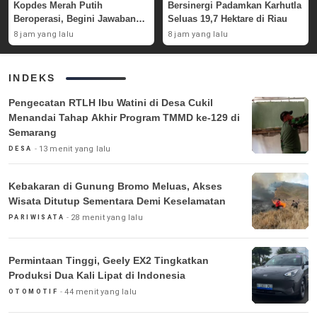
Kopdes Merah Putih
Bersinergi Padamkan Karhutla
Beroperasi, Begini Jawaban
Seluas 19,7 Hektare di Riau
Pemerintah
8 jam yang lalu
8 jam yang lalu
INDEKS
Pengecatan RTLH Ibu Watini di Desa Cukil
Menandai Tahap Akhir Program TMMD ke-129 di
Semarang
13 menit yang lalu
DESA
Kebakaran di Gunung Bromo Meluas, Akses
Wisata Ditutup Sementara Demi Keselamatan
28 menit yang lalu
PARIWISATA
Permintaan Tinggi, Geely EX2 Tingkatkan
Produksi Dua Kali Lipat di Indonesia
44 menit yang lalu
OTOMOTIF