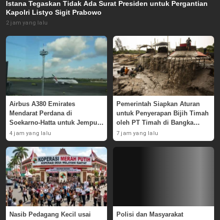
Istana Tegaskan Tidak Ada Surat Presiden untuk Pergantian
Kapolri Listyo Sigit Prabowo
2 jam yang lalu
Airbus A380 Emirates
Pemerintah Siapkan Aturan
Mendarat Perdana di
untuk Penyerapan Bijih Timah
Soekarno-Hatta untuk Jemput
oleh PT Timah di Bangka
Skuad AC Milan
Belitung
4 jam yang lalu
7 jam yang lalu
Nasib Pedagang Kecil usai
Polisi dan Masyarakat