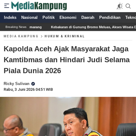
Indeks
Nasional
Politik
Ekonomi
Daerah
Pendidikan
Tekno
Kebakaran di Gunung Bromo Meluas, Akses Wisata Ditutup Sementara Demi Kese
Breaking News
MEDIA KAMPUNG
HUKUM & KRIMINAL
Kapolda Aceh Ajak Masyarakat Jaga
Kamtibmas dan Hindari Judi Selama
Piala Dunia 2026
Ricky Sulivan
Rabu, 3 Juni 2026 04:51 WIB