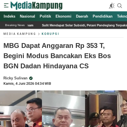
Indeks
Nasional
Politik
Ekonomi
Daerah
Pendidikan
Tekno
Sulit Mendapat Solar Subsidi, Petani Pandeglang Terpaksa Beli dari Sopir Diesel
Breaking News
MEDIA KAMPUNG
KORUPSI
MBG Dapat Anggaran Rp 353 T,
Begini Modus Bancakan Eks Bos
BGN Dadan Hindayana CS
Ricky Sulivan
Kamis, 4 Juni 2026 04:34 WIB