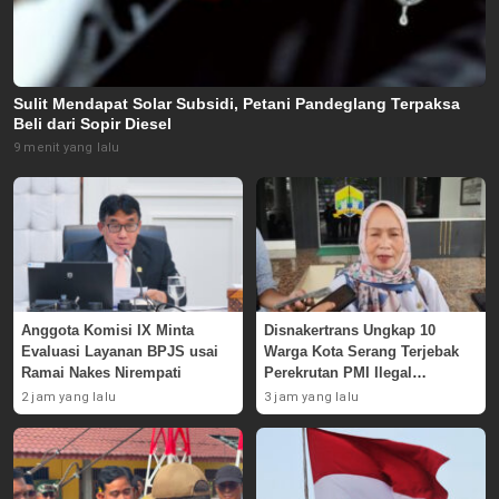
Sulit Mendapat Solar Subsidi, Petani Pandeglang Terpaksa
Beli dari Sopir Diesel
9 menit yang lalu
Anggota Komisi IX Minta
Disnakertrans Ungkap 10
Evaluasi Layanan BPJS usai
Warga Kota Serang Terjebak
Ramai Nakes Nirempati
Perekrutan PMI Ilegal
Sepanjang 2026
2 jam yang lalu
3 jam yang lalu