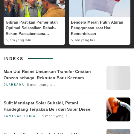
Gibran Pastikan Pemerintah
Bendera Merah Putih Aturan
Optimal Selesaikan Rehab-
Penggunaan saat Hari
Rekon Pascabencana
Kemerdekaan
Sumatera
5 jam yang lalu
5 jam yang lalu
INDEKS
Man Utd Resmi Umumkan Transfer Cristian
Orozco sebagai Rekrutan Baru Keenam
5 menit yang lalu
OLAHRAGA
Sulit Mendapat Solar Subsidi, Petani
Pandeglang Terpaksa Beli dari Sopir Diesel
9 menit yang lalu
BANTUAN SOSIAL & PEMERINTAH