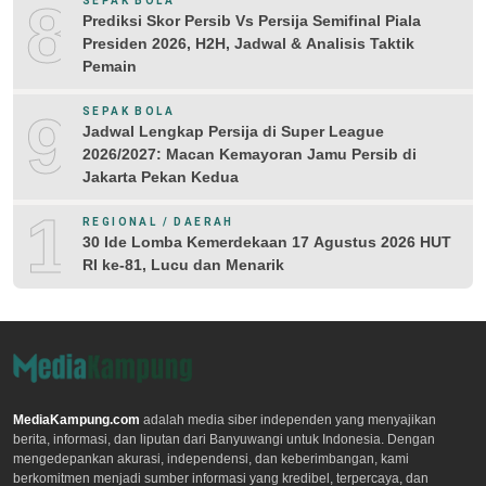
8
SEPAK BOLA
Prediksi Skor Persib Vs Persija Semifinal Piala
Presiden 2026, H2H, Jadwal & Analisis Taktik
Pemain
9
SEPAK BOLA
Jadwal Lengkap Persija di Super League
2026/2027: Macan Kemayoran Jamu Persib di
Jakarta Pekan Kedua
10
REGIONAL / DAERAH
30 Ide Lomba Kemerdekaan 17 Agustus 2026 HUT
RI ke-81, Lucu dan Menarik
MediaKampung.com
adalah media siber independen yang menyajikan
berita, informasi, dan liputan dari Banyuwangi untuk Indonesia. Dengan
mengedepankan akurasi, independensi, dan keberimbangan, kami
berkomitmen menjadi sumber informasi yang kredibel, terpercaya, dan