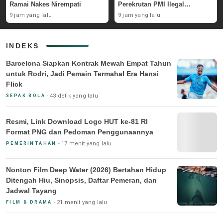
Ramai Nakes Nirempati
Perekrutan PMI Ilegal
Sepanjang 2026
9 jam yang lalu
9 jam yang lalu
INDEKS
Barcelona Siapkan Kontrak Mewah Empat Tahun
untuk Rodri, Jadi Pemain Termahal Era Hansi
Flick
43 detik yang lalu
SEPAK BOLA
Resmi, Link Download Logo HUT ke-81 RI
Format PNG dan Pedoman Penggunaannya
17 menit yang lalu
PEMERINTAHAN
Nonton Film Deep Water (2026) Bertahan Hidup
Ditengah Hiu, Sinopsis, Daftar Pemeran, dan
Jadwal Tayang
21 menit yang lalu
FILM & DRAMA