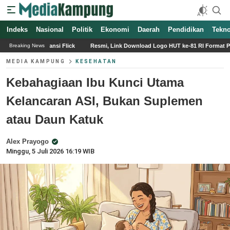
Indeks
Nasional
Politik
Ekonomi
Daerah
Pendidikan
Tekno
k
Resmi, Link Download Logo HUT ke-81 RI Format PNG dan Pedoman Penggu
Breaking News
MEDIA KAMPUNG
KESEHATAN
Kebahagiaan Ibu Kunci Utama
Kelancaran ASI, Bukan Suplemen
atau Daun Katuk
Alex Prayogo
Minggu, 5 Juli 2026 16:19 WIB