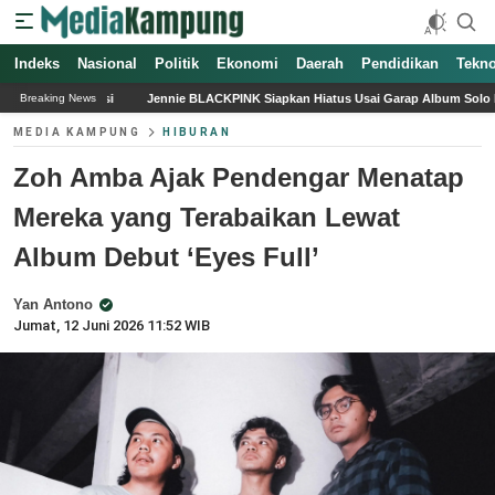
Indeks
Nasional
Politik
Ekonomi
Daerah
Pendidikan
Tekno
nie BLACKPINK Siapkan Hiatus Usai Garap Album Solo Kedua, 2025 Jadi Tahun Penuh
Breaking News
MEDIA KAMPUNG
HIBURAN
Zoh Amba Ajak Pendengar Menatap
Mereka yang Terabaikan Lewat
Album Debut ‘Eyes Full’
Yan Antono
Jumat, 12 Juni 2026 11:52 WIB