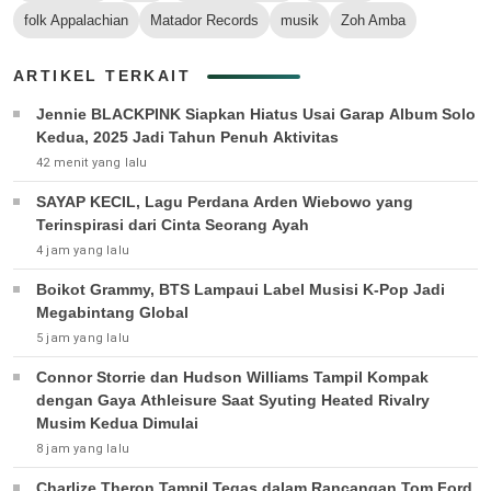
folk Appalachian
Matador Records
musik
Zoh Amba
ARTIKEL TERKAIT
Jennie BLACKPINK Siapkan Hiatus Usai Garap Album Solo
Kedua, 2025 Jadi Tahun Penuh Aktivitas
42 menit yang lalu
SAYAP KECIL, Lagu Perdana Arden Wiebowo yang
Terinspirasi dari Cinta Seorang Ayah
4 jam yang lalu
Boikot Grammy, BTS Lampaui Label Musisi K-Pop Jadi
Megabintang Global
5 jam yang lalu
Connor Storrie dan Hudson Williams Tampil Kompak
dengan Gaya Athleisure Saat Syuting Heated Rivalry
Musim Kedua Dimulai
8 jam yang lalu
Charlize Theron Tampil Tegas dalam Rancangan Tom Ford