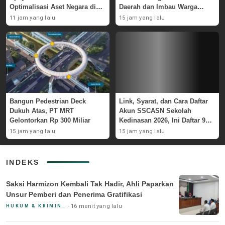
Optimalisasi Aset Negara di
Daerah dan Imbau Warga
GBK
Waspada
11 jam yang lalu
15 jam yang lalu
Bangun Pedestrian Deck
Link, Syarat, dan Cara Daftar
Dukuh Atas, PT MRT
Akun SSCASN Sekolah
Gelontorkan Rp 300 Miliar
Kedinasan 2026, Ini Daftar 9
Instansinya
15 jam yang lalu
15 jam yang lalu
INDEKS
Saksi Harmizon Kembali Tak Hadir, Ahli Paparkan
Unsur Pemberi dan Penerima Gratifikasi
16 menit yang lalu
HUKUM & KRIMINAL