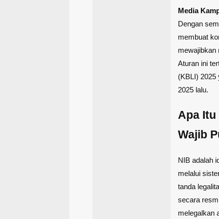
Media Kam
Dengan sema
membuat kon
mewajibkan 
Aturan ini t
(KBLI) 2025 y
2025 lalu.
Apa Itu
Wajib 
NIB adalah i
melalui sist
tanda legali
secara resmi
melegalkan a