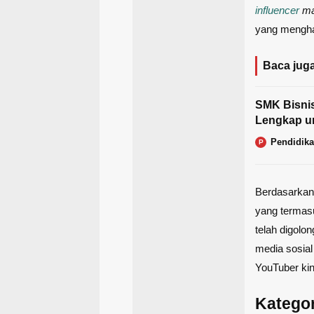
influencer
ma
yang mengha
Baca juga
SMK Bisnis
Lengkap u
Pendidik
P
Berdasarkan
yang termasu
telah digolo
media sosial
YouTuber kin
Kategor