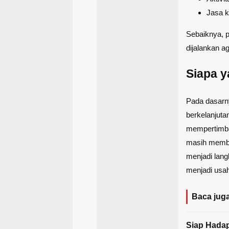
Jasa k
Sebaiknya, p
dijalankan ag
Siapa y
Pada dasarn
berkelanjuta
mempertimba
masih membu
menjadi lang
menjadi usah
Baca juga
Siap Hadap