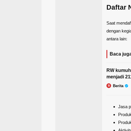
Daftar 
Saat mendaft
dengan kegi
antara lain:
Baca juga
RW kumuh J
menjadi 21
Berita
B
Jasa p
Produk
Produk
Aktivi