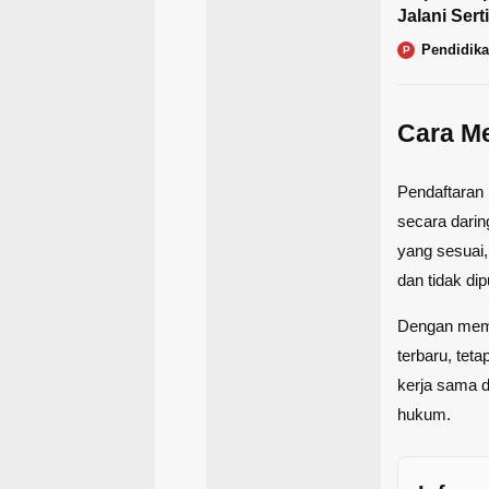
Jalani Ser
Pendidik
P
Cara Me
Pendaftaran 
secara darin
yang sesuai,
dan tidak dip
Dengan memil
terbaru, tet
kerja sama 
hukum.