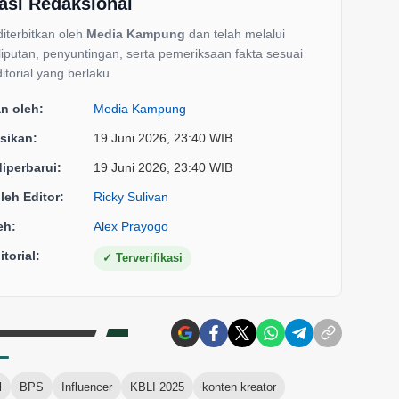
asi Redaksional
 diterbitkan oleh
Media Kampung
dan telah melalui
liputan, penyuntingan, serta pemeriksaan fakta sesuai
itorial yang berlaku.
an oleh:
Media Kampung
sikan:
19 Juni 2026, 23:40 WIB
diperbarui:
19 Juni 2026, 23:40 WIB
oleh Editor:
Ricky Sulivan
eh:
Alex Prayogo
torial:
✓
Terverifikasi
l
BPS
Influencer
KBLI 2025
konten kreator