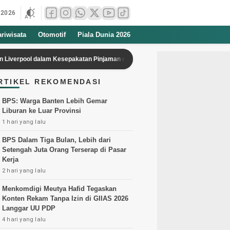
 2026
ariwisata
Otomotif
Piala Dunia 2026
 dalam Kesepakatan Pinjaman dari Barcelona
Telkomsel Gelar AI Cin
RTIKEL REKOMENDASI
BPS: Warga Banten Lebih Gemar
Liburan ke Luar Provinsi
1 hari yang lalu
BPS Dalam Tiga Bulan, Lebih dari
Setengah Juta Orang Terserap di Pasar
Kerja
2 hari yang lalu
Menkomdigi Meutya Hafid Tegaskan
Konten Rekam Tanpa Izin di GIIAS 2026
Langgar UU PDP
4 hari yang lalu