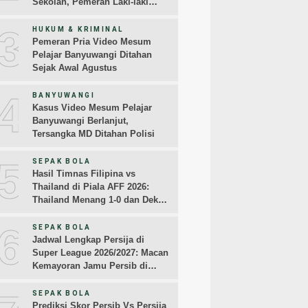
Sekolah, Pemeran Laki-laki
Sampaikan Permintaan Maaf
3
HUKUM & KRIMINAL
Pemeran Pria Video Mesum
Pelajar Banyuwangi Ditahan
Sejak Awal Agustus
4
BANYUWANGI
Kasus Video Mesum Pelajar
Banyuwangi Berlanjut,
Tersangka MD Ditahan Polisi
5
SEPAK BOLA
Hasil Timnas Filipina vs
Thailand di Piala AFF 2026:
Thailand Menang 1-0 dan Dekati
Semifinal
6
SEPAK BOLA
Jadwal Lengkap Persija di
Super League 2026/2027: Macan
Kemayoran Jamu Persib di
Jakarta Pekan Kedua
SEPAK BOLA
Prediksi Skor Persib Vs Persija