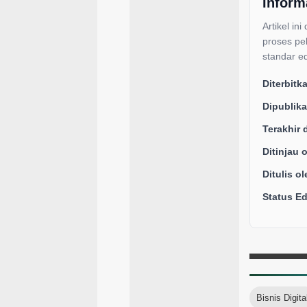
Inform
Artikel ini
proses pe
standar ed
Diterbitk
Dipublika
Terakhir 
Ditinjau 
Ditulis ol
Status Edi
Bisnis Digita