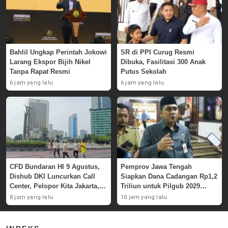
Bahlil Ungkap Perintah Jokowi
SR di PPI Curug Resmi
Larang Ekspor Bijih Nikel
Dibuka, Fasilitasi 300 Anak
Tanpa Rapat Resmi
Putus Sekolah
6 jam yang lalu
6 jam yang lalu
CFD Bundaran HI 9 Agustus,
Pemprov Jawa Tengah
Dishub DKI Luncurkan Call
Siapkan Dana Cadangan Rp1,2
Center, Pelopor Kita Jakarta,
Triliun untuk Pilgub 2029
dan Rute Baru Transjakarta
Bertahap Mulai 2027
8 jam yang lalu
10 jam yang lalu