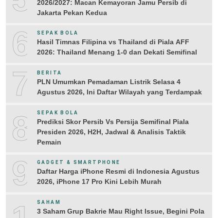
2026/2027: Macan Kemayoran Jamu Persib di
Jakarta Pekan Kedua
6
SEPAK BOLA
Hasil Timnas Filipina vs Thailand di Piala AFF
2026: Thailand Menang 1-0 dan Dekati Semifinal
7
BERITA
PLN Umumkan Pemadaman Listrik Selasa 4
Agustus 2026, Ini Daftar Wilayah yang Terdampak
8
SEPAK BOLA
Prediksi Skor Persib Vs Persija Semifinal Piala
Presiden 2026, H2H, Jadwal & Analisis Taktik
Pemain
9
GADGET & SMARTPHONE
Daftar Harga iPhone Resmi di Indonesia Agustus
2026, iPhone 17 Pro Kini Lebih Murah
10
SAHAM
3 Saham Grup Bakrie Mau Right Issue, Begini Pola