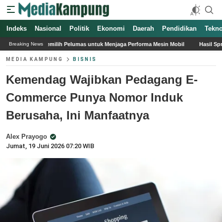
Indeks
Nasional
Politik
Ekonomi
Daerah
Pendidikan
Tekno
h Pelumas untuk Menjaga Performa Mesin Mobil
Hasil Sprint Race MotoGP Inggri
Breaking News
MEDIA KAMPUNG
BISNIS
Kemendag Wajibkan Pedagang E-
Commerce Punya Nomor Induk
Berusaha, Ini Manfaatnya
Alex Prayogo
Jumat, 19 Juni 2026 07:20 WIB