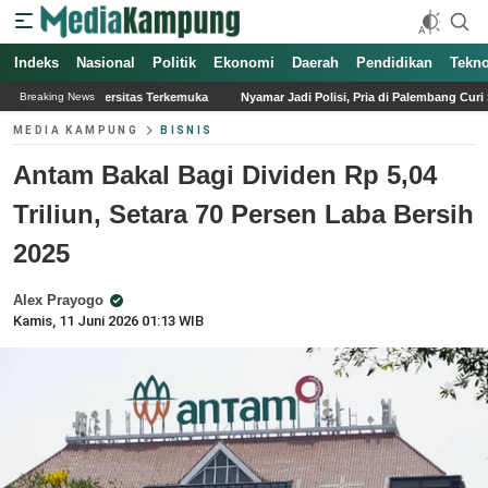
Indeks
Nasional
Politik
Ekonomi
Daerah
Pendidikan
Tekno
 Terkemuka
Nyamar Jadi Polisi, Pria di Palembang Curi Susu di Indomaret denga
Breaking News
MEDIA KAMPUNG
BISNIS
Antam Bakal Bagi Dividen Rp 5,04
Triliun, Setara 70 Persen Laba Bersih
2025
Alex Prayogo
Kamis, 11 Juni 2026 01:13 WIB