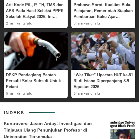
Arti Kode P/L, P, TH, TMS dan
Prabowo Soroti Kualitas Buku
APS Pada Hasil Seleksi PPPK
Pelajaran, Pemerintah Siapkan
Sekolah Rakyat 2026, Ini
Pembaruan Buku Ajar
Penjelasan
Nasional
2 jam yang lalu
3 jam yang lalu
DPKP Pandeglang Bantah
“War Tiket” Upacara HUT ke-81
Persulit Solar Subsidi Untuk
RI di Istana Diperpanjang 8-9
Petani
Agustus 2026
5 jam yang lalu
8 jam yang lalu
INDEKS
Kontroversi Jason Arday: Investigasi dan
Tinjauan Ulang Penunjukan Profesor di
Universitas Terkemuka