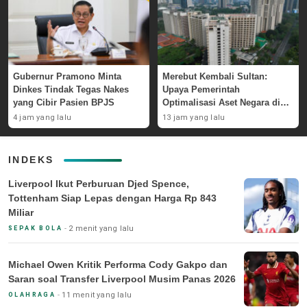
Gubernur Pramono Minta
Merebut Kembali Sultan:
Dinkes Tindak Tegas Nakes
Upaya Pemerintah
yang Cibir Pasien BPJS
Optimalisasi Aset Negara di
GBK
4 jam yang lalu
13 jam yang lalu
INDEKS
Liverpool Ikut Perburuan Djed Spence,
Tottenham Siap Lepas dengan Harga Rp 843
Miliar
2 menit yang lalu
SEPAK BOLA
Michael Owen Kritik Performa Cody Gakpo dan
Saran soal Transfer Liverpool Musim Panas 2026
11 menit yang lalu
OLAHRAGA