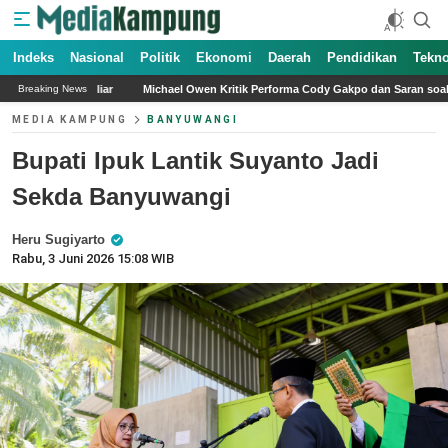
Indeks
Nasional
Politik
Ekonomi
Daerah
Pendidikan
Tekno
Michael Owen Kritik Performa Cody Gakpo dan Saran soal Transfer Liverpool Musi
Breaking News
MEDIA KAMPUNG
BANYUWANGI
Bupati Ipuk Lantik Suyanto Jadi
Sekda Banyuwangi
Heru Sugiyarto
Rabu, 3 Juni 2026 15:08 WIB