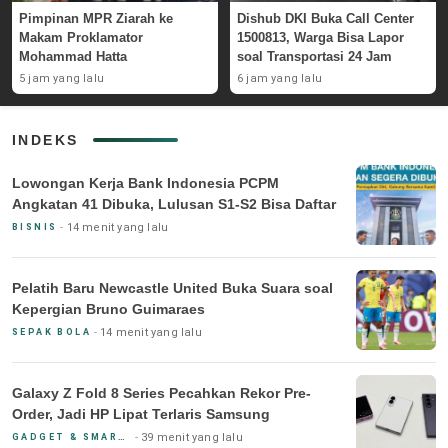
Pimpinan MPR Ziarah ke
Dishub DKI Buka Call Center
Makam Proklamator
1500813, Warga Bisa Lapor
Mohammad Hatta
soal Transportasi 24 Jam
5 jam yang lalu
6 jam yang lalu
INDEKS
Lowongan Kerja Bank Indonesia PCPM
Angkatan 41 Dibuka, Lulusan S1-S2 Bisa Daftar
14 menit yang lalu
BISNIS
Pelatih Baru Newcastle United Buka Suara soal
Kepergian Bruno Guimaraes
14 menit yang lalu
SEPAK BOLA
Galaxy Z Fold 8 Series Pecahkan Rekor Pre-
Order, Jadi HP Lipat Terlaris Samsung
39 menit yang lalu
GADGET & SMARTPHONE