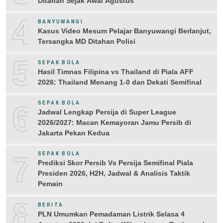
Ditahan Sejak Awal Agustus
4
BANYUWANGI
Kasus Video Mesum Pelajar Banyuwangi Berlanjut,
Tersangka MD Ditahan Polisi
5
SEPAK BOLA
Hasil Timnas Filipina vs Thailand di Piala AFF
2026: Thailand Menang 1-0 dan Dekati Semifinal
6
SEPAK BOLA
Jadwal Lengkap Persija di Super League
2026/2027: Macan Kemayoran Jamu Persib di
Jakarta Pekan Kedua
7
SEPAK BOLA
Prediksi Skor Persib Vs Persija Semifinal Piala
Presiden 2026, H2H, Jadwal & Analisis Taktik
Pemain
8
BERITA
PLN Umumkan Pemadaman Listrik Selasa 4