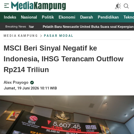
Indeks
Nasional
Politik
Ekonomi
Daerah
Pendidikan
Tekno
Pelatih Baru Newcastle United Buka Suara soal Kepergian Bruno Guimaraes
Gal
Breaking News
MEDIA KAMPUNG
PASAR MODAL
MSCI Beri Sinyal Negatif ke
Indonesia, IHSG Terancam Outflow
Rp214 Triliun
Alex Prayogo
Jumat, 19 Juni 2026 10:11 WIB