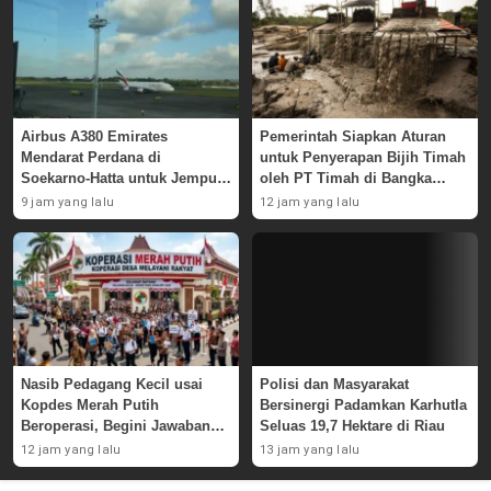
Airbus A380 Emirates
Pemerintah Siapkan Aturan
Mendarat Perdana di
untuk Penyerapan Bijih Timah
Soekarno-Hatta untuk Jemput
oleh PT Timah di Bangka
Skuad AC Milan
Belitung
9 jam yang lalu
12 jam yang lalu
Nasib Pedagang Kecil usai
Polisi dan Masyarakat
Kopdes Merah Putih
Bersinergi Padamkan Karhutla
Beroperasi, Begini Jawaban
Seluas 19,7 Hektare di Riau
Pemerintah
12 jam yang lalu
13 jam yang lalu