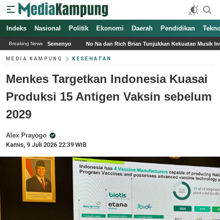
Indeks
Nasional
Politik
Ekonomi
Daerah
Pendidikan
Tekno
o
No Na dan Rich Brian Tunjukkan Kekuatan Musik Indonesia di Head in the Clo
Breaking News
MEDIA KAMPUNG
KESEHATAN
Menkes Targetkan Indonesia Kuasai
Produksi 15 Antigen Vaksin sebelum
2029
Alex Prayogo
Kamis, 9 Juli 2026 22:39 WIB