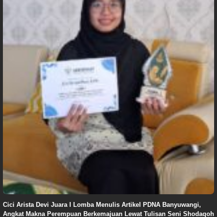
Cici Arista Devi Juara I Lomba Menulis Artikel PDNA Banyuwangi,
Angkat Makna Perempuan Berkemajuan Lewat Tulisan Seni Shodaqoh