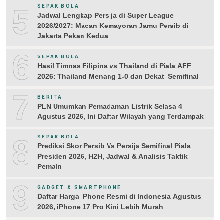
5
SEPAK BOLA
Jadwal Lengkap Persija di Super League
2026/2027: Macan Kemayoran Jamu Persib di
Jakarta Pekan Kedua
6
SEPAK BOLA
Hasil Timnas Filipina vs Thailand di Piala AFF
2026: Thailand Menang 1-0 dan Dekati Semifinal
7
BERITA
PLN Umumkan Pemadaman Listrik Selasa 4
Agustus 2026, Ini Daftar Wilayah yang Terdampak
8
SEPAK BOLA
Prediksi Skor Persib Vs Persija Semifinal Piala
Presiden 2026, H2H, Jadwal & Analisis Taktik
Pemain
9
GADGET & SMARTPHONE
Daftar Harga iPhone Resmi di Indonesia Agustus
2026, iPhone 17 Pro Kini Lebih Murah